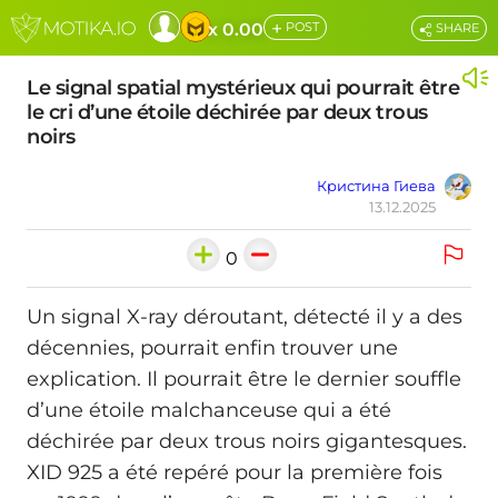
+
x 0.00
POST
SHARE
Le signal spatial mystérieux qui pourrait être
le cri d’une étoile déchirée par deux trous
noirs
Кристина Гиева
13.12.2025
0
Un signal X‑ray déroutant, détecté il y a des
décennies, pourrait enfin trouver une
explication. Il pourrait être le dernier souffle
d’une étoile malchanceuse qui a été
déchirée par deux trous noirs gigantesques.
XID 925 a été repéré pour la première fois