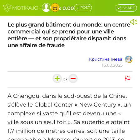
+
x 0.00
POST
SHARE
Le plus grand bâtiment du monde: un centre
commercial qui se prend pour une ville
entière — et son propriétaire disparaît dans
une affaire de fraude
Кристина Гиева
16.09.2025
0
À Chengdu, dans le sud-ouest de la Chine,
s’élève le Global Center « New Century », un
complexe si vaste qu’il est devenu une «
ville sous un seul toit ». Sa superficie atteint
1,7 million de mètres carrés, soit une taille
comparable à Monaco. Ouvert en 2013, ce