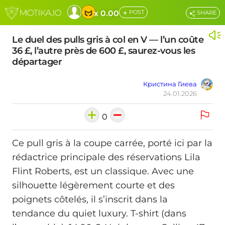
+
x 0.00
POST
SHARE
Le duel des pulls gris à col en V — l’un coûte
36 £, l’autre près de 600 £, saurez-vous les
départager
Кристина Гиева
24.01.2026
0
Ce pull gris à la coupe carrée, porté ici par la
rédactrice principale des réservations Lila
Flint Roberts, est un classique. Avec une
silhouette légèrement courte et des
poignets côtelés, il s’inscrit dans la
tendance du quiet luxury. T‑shirt (dans