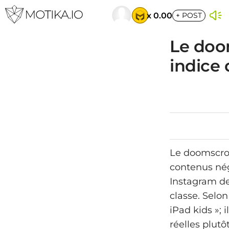
x 0.00
+
POST
Le doom
indice 
Le doomscrol
contenus nég
Instagram de
classe. Selon
iPad kids »; 
réelles plutô