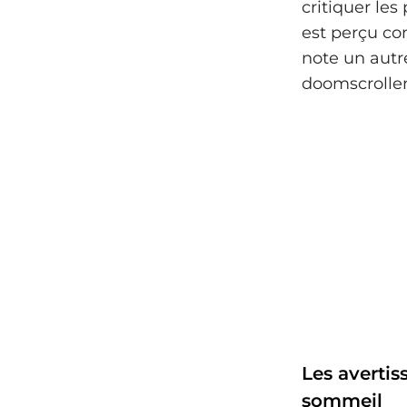
critiquer les 
est perçu co
note un autr
doomscrollen
Les avertis
sommeil