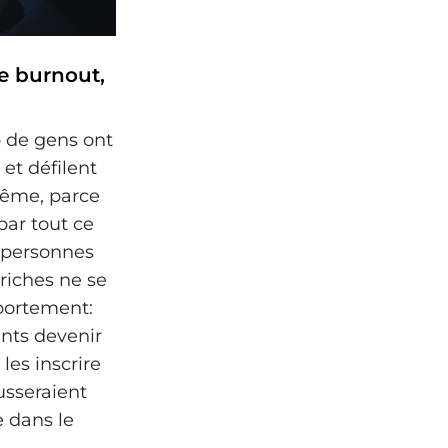
re burnout,
 de gens ont
et défilent
même, parce
par tout ce
s personnes
riches ne se
portement:
ants devenir
 les inscrire
usseraient
 dans le