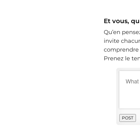
Et vous, q
Qu’en pensez
invite chacu
comprendre c
Prenez le te
POST