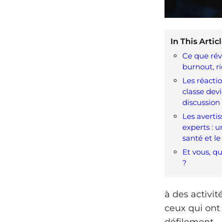
In This Articl
Ce que révè
burnout, r
Les réactio
classe dev
discussion
Les averti
experts : u
santé et l
Et vous, q
?
à des activi
ceux qui ont