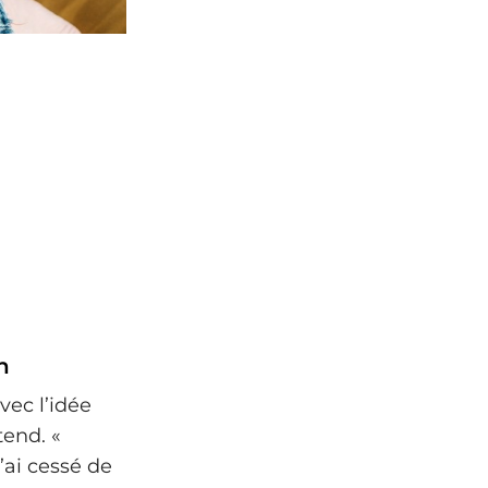
n
vec l’idée
tend. «
j’ai cessé de