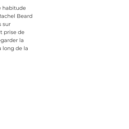
e habitude
. Rachel Beard
s sur
st prise de
egarder la
u long de la