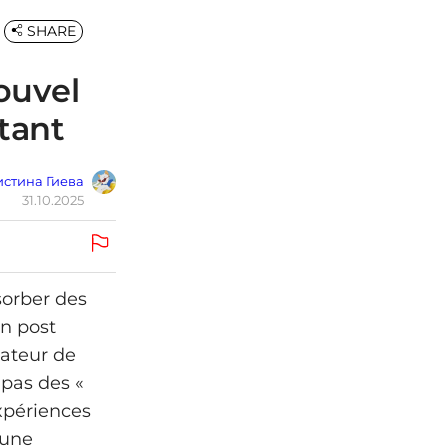
SHARE
ouvel
étant
стина Гиева
31.10.2025
sorber des
Un post
cateur de
 pas des «
expériences
 une