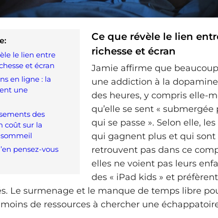
Ce que révèle le lien ent
e:
richesse et écran
le le lien entre
ichesse et écran
Jamie affirme que beaucoup
ns en ligne : la
une addiction à la dopamine 
ient une
des heures, y compris elle-
qu’elle se sent « submergée 
ssements des
qui se passe ». Selon elle, le
n coût sur la
e sommeil
qui gagnent plus et qui sont 
u’en pensez-vous
retrouvent pas dans ce com
elles ne voient pas leurs enf
des « iPad kids » et préfèrent
tés. Le surmenage et le manque de temps libre po
 moins de ressources à chercher une échappatoire