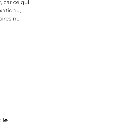
t, car ce qui
ation »,
aires ne
.
 le