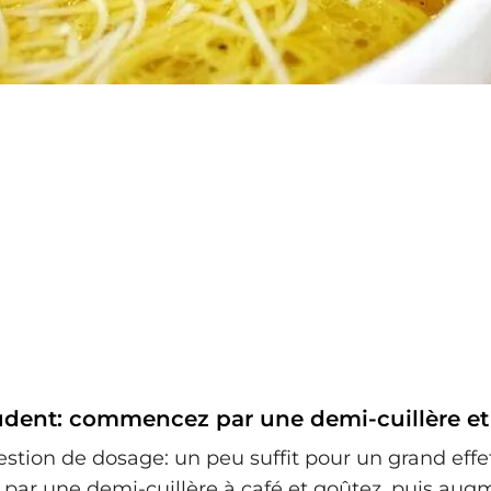
dent: commencez par une demi-cuillère et
estion de dosage: un peu suffit pour un grand effe
ar une demi-cuillère à café et goûtez, puis aug