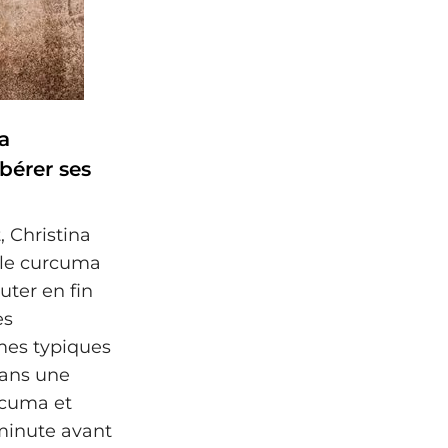
la
bérer ses
, Christina
 le curcuma
uter en fin
es
mes typiques
 dans une
urcuma et
 minute avant