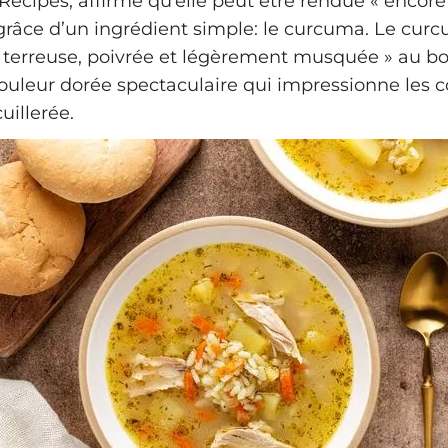
Recipes, affirme qu’elle peut être rendue « encore
 grâce d’un ingrédient simple: le curcuma. Le cur
 terreuse, poivrée et légèrement musquée » au bo
uleur dorée spectaculaire qui impressionne les c
uillerée.