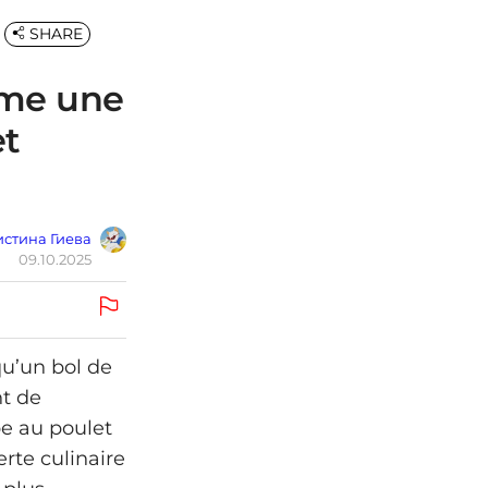
SHARE
rme une
et
стина Гиева
09.10.2025
qu’un bol de
t de
pe au poulet
rte culinaire