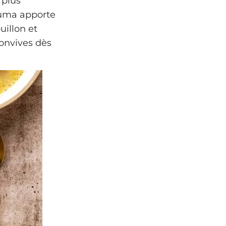
 plus
cuma apporte
uillon et
onvives dès