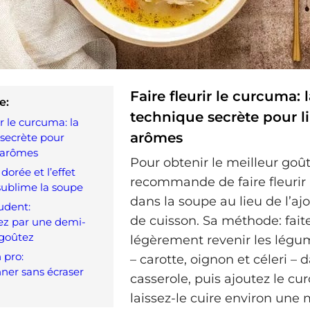
Faire fleurir le curcuma: 
e:
technique secrète pour li
ir le curcuma: la
arômes
secrète pour
s arômes
Pour obtenir le meilleur goût
dorée et l’effet
recommande de faire fleurir
 sublime la soupe
dans la soupe au lieu de l’ajo
udent:
de cuisson. Sa méthode: fait
 par une demi-
 goûtez
légèrement revenir les légu
 pro:
– carotte, oignon et céleri –
ner sans écraser
casserole, puis ajoutez le c
laissez-le cuire environ une