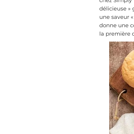
chez Simply 
délicieuse »
une saveur «
donne une co
la première c