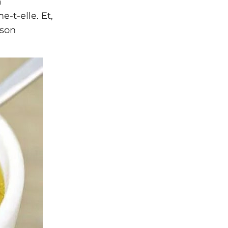
à
-t-elle. Et,
ison