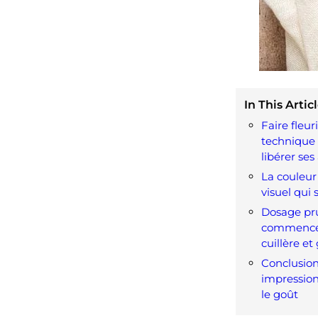
In This Articl
Faire fleur
technique 
libérer se
La couleur 
visuel qui
Dosage pr
commencez
cuillère et
Conclusion
impression
le goût