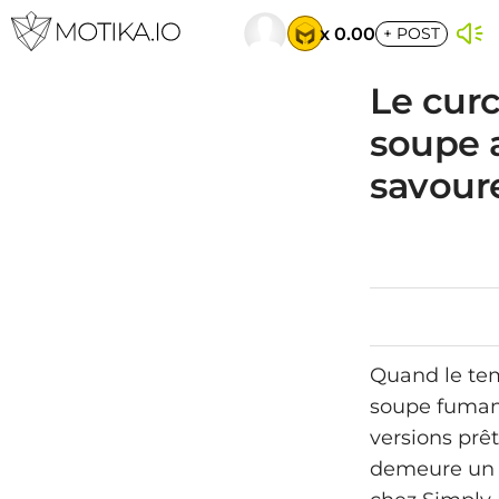
x 0.00
+
POST
Le curc
soupe 
savour
Quand le temp
soupe fuman
versions prêt
demeure un c