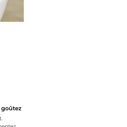
 goûtez
t.
mentez