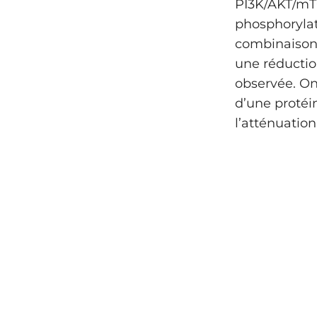
PI3K/AKT/mTO
phosphorylat
combinaison 
une réductio
observée. On
d’une protéi
l’atténuation