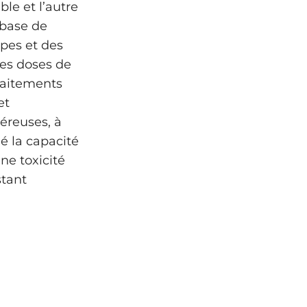
ble et l’autre
 base de
upes et des
tes doses de
raitements
et
céreuses, à
ué la capacité
ne toxicité
stant