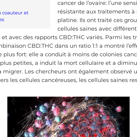
cancer de l’ovaire: l’une sensi
résistante aux traitements à
u coauteur et
es
platine. Ils ont traité ces gro
cellules saines avec différen
et avec des rapports CBD:THC variés. Parmi les t
mbinaison CBD:THC dans un ratio 1:1 a montré l’eff
 plus fort: elle a conduit à moins de colonies can
plus petites, a induit la mort cellulaire et a dimin
 à migrer. Les chercheurs ont également observé u
ers les cellules cancéreuses, les cellules saines re