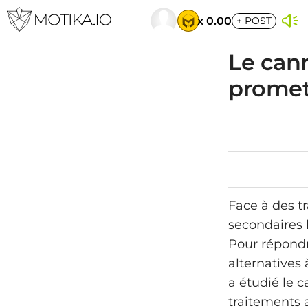
x 0.00
+
POST
Le cann
promett
Face à des t
secondaires 
Pour répondr
alternatives
a étudié le c
traitements a