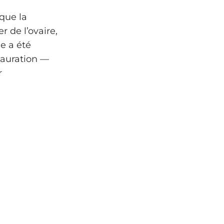
que la
 de l’ovaire,
e a été
tauration —
r