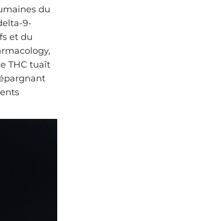
humaines du
delta-9-
fs et du
armacology,
e THC tuaît
n épargnant
ments