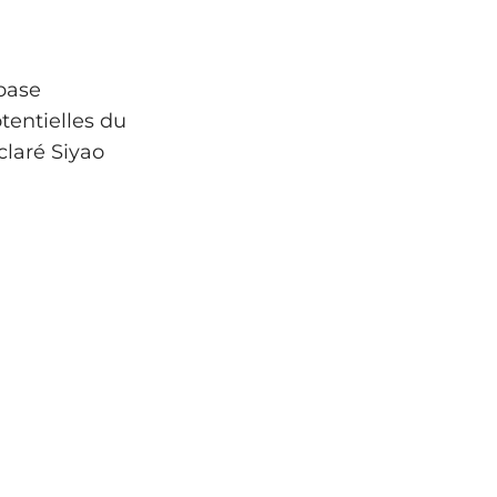
 base
tentielles du
claré Siyao