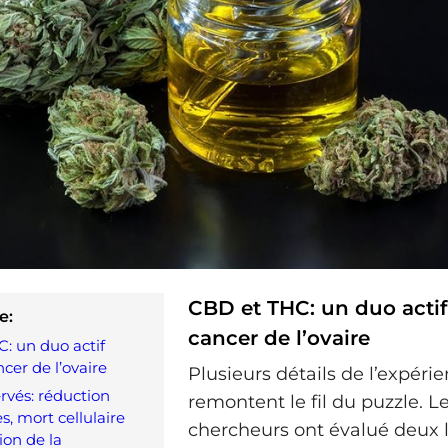
CBD et THC: un duo actif
e:
cancer de l’ovaire
: un duo actif
cer de l’ovaire
Plusieurs détails de l’expéri
ervés: réduction
remontent le fil du puzzle. L
s, mort cellulaire
chercheurs ont évalué deux 
ion de la