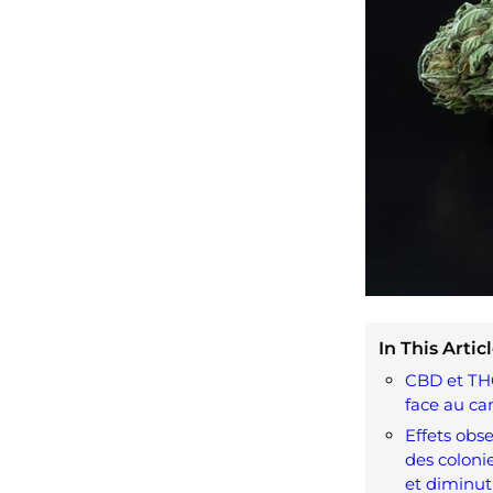
In This Articl
CBD et THC
face au can
Effets obs
des colonie
et diminut