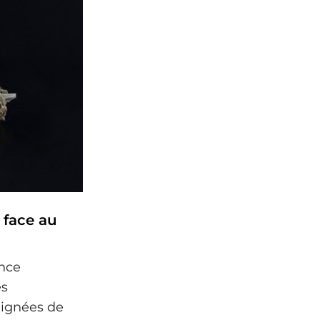
 face au
ence
es
lignées de