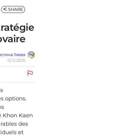
SHARE
tratégie
ovaire
стина Гиева
15.12.2025
ts
s options.
es
ité Khon Kaen
irables des
iduels et