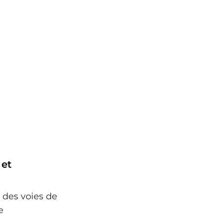
 et
 des voies de
e