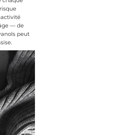
ue chaque
risque
activité
’âge — de
vanols peut
sise.