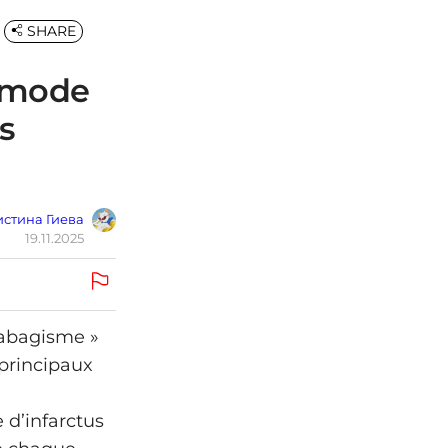
SHARE
u mode
s
стина Гиева
19.11.2025
tabagisme »
 principaux
 d’infarctus