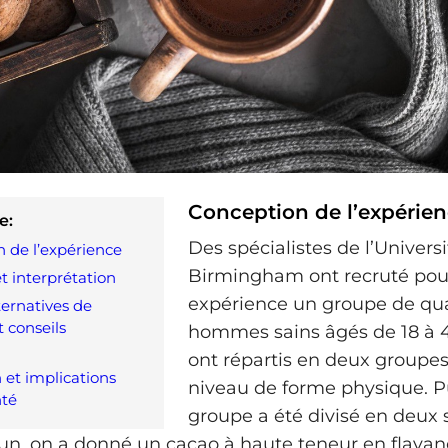
Conception de l’expérie
e:
Des spécialistes de l’Univers
 de l’expérience
Birmingham ont recruté pour
t interprétation
expérience un groupe de qu
ternatives de
t conseils
hommes sains âgés de 18 à 4
ont répartis en deux groupes
 et implications
niveau de forme physique. 
nté
groupe a été divisé en deux 
l’un, on a donné un cacao à haute teneur en flavan