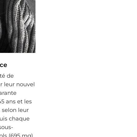
nce
ité de
 leur nouvel
arante
5 ans et les
 selon leur
Puis chaque
sous-
ols (695 mg)