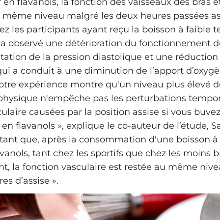
 en flavanols, la fonction des vaisseaux des bras 
u même niveau malgré les deux heures passées as
z les participants ayant reçu la boisson à faible 
n a observé une détérioration du fonctionnement de
tion de la pression diastolique et une réduction 
qui a conduit à une diminution de l’apport d’oxyg
otre expérience montre qu'un niveau plus élevé d
physique n'empêche pas les perturbations tempora
ulaire causées par la position assise si vous buve
 en flavanols », explique le co-auteur de l’étude,
ortant que, après la consommation d'une boisson à
vanols, tant chez les sportifs que chez les moins 
, la fonction vasculaire est restée au même niv
es d’assise ».