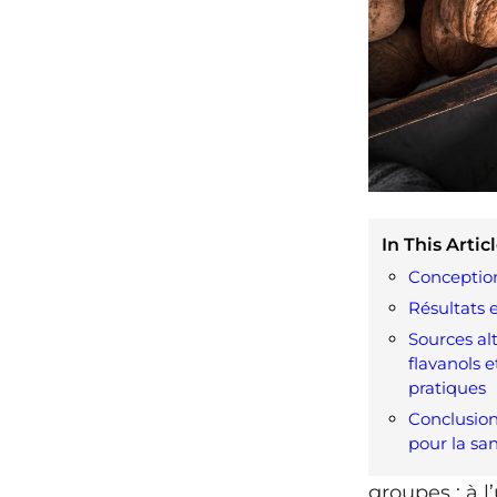
In This Articl
Conception
Résultats e
Sources al
flavanols e
pratiques
Conclusion
pour la sa
groupes : à 