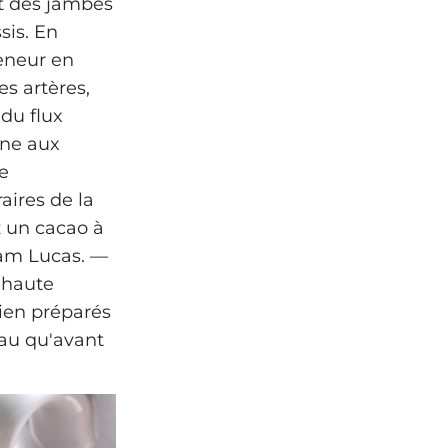
et des jambes
sis. En
teneur en
s artères,
du flux
ène aux
e
ires de la
z un cacao à
 Sam Lucas. —
 haute
bien préparés
eau qu'avant