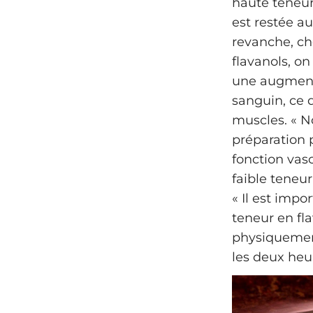
haute teneur
est restée a
revanche, che
flavanols, o
une augmenta
sanguin, ce 
muscles. « N
préparation 
fonction vasc
faible teneur
« Il est imp
teneur en fla
physiquement
les deux heur