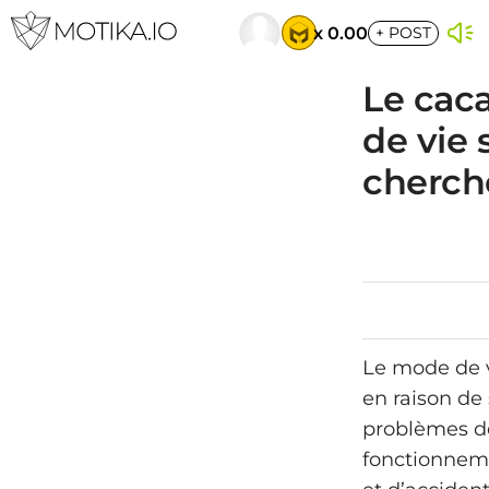
x 0.00
+
POST
Le cac
de vie 
cherch
Le mode de v
en raison de
problèmes de
fonctionneme