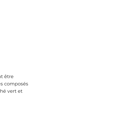
t être
ces composés
hé vert et