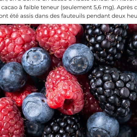
un cacao à faible teneur (seulement 5,6 mg). Après c
 ont été assis dans des fauteuils pendant deux heu