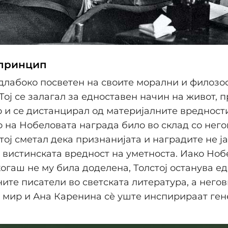
 принцип
 длабоко посветен на своите морални и филозо
Тој се залагал за едноставен начин на живот, 
 и се дистанцирал од материјалните вредности
на Нобеловата награда било во склад со него
тој сметал дека признанијата и наградите не ја
вистинската вредност на уметноста. Иако Ноб
огаш не му била доделена, Толстој останува ед
ните писатели во светската литература, а него
и мир и Ана Каренина сè уште инспирираат ге