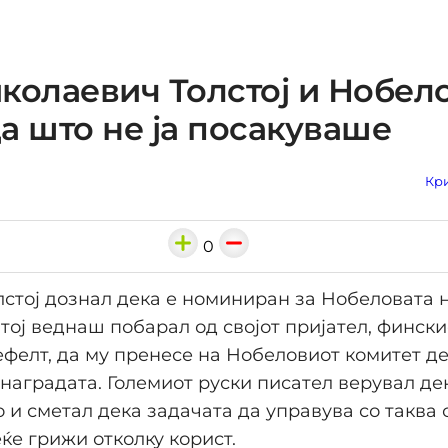
колаевич Толстој и Нобел
а што не ја посакуваше
Кри
0
лстој дознал дека е номиниран за Нобеловата 
 тој веднаш побарал од својот пријател, финск
фелт, да му пренесе на Нобеловиот комитет де
 наградата. Големиот руски писател верувал де
о и сметал дека задачата да управува со таква 
ќе грижи отколку корист.