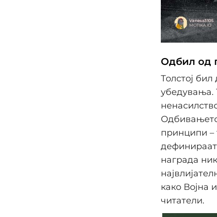
Одбил од
Толстој бил
убедувања. 
ненасилство
Одбивањето 
принципи – 
дефинираат 
награда ник
највлијател
како Војна 
читатели.