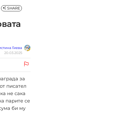
SHARE
овата
стина Гиева
20.03.2025
награда за
иот писател
ка не сака
ка парите се
сума би му