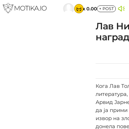
x 0.00
+
POST
Лав Ни
наград
Кога Лав То
литература,
Арвид Јарне
да ја прими
извор на зл
донела пове