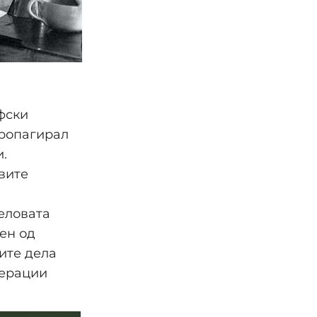
фски
пропагирал
.
вите
еловата
ен од
вите дела
нерации