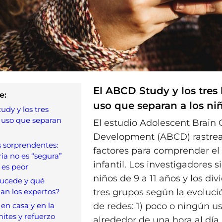
El ABCD Study y los tres
e:
uso que separan a los ni
udy y los tres
 uso que separan
El estudio Adolescent Brain 
Development (ABCD) rastrea
 sorprendentes:
factores para comprender el 
ria no es “segura”
infantil. Los investigadores s
 es peor
niños de 9 a 11 años y los div
sucede y qué
an los expertos?
tres grupos según la evoluci
en casa y en la
de redes: 1) poco o ningún us
mites y refuerzo
alrededor de una hora al día 