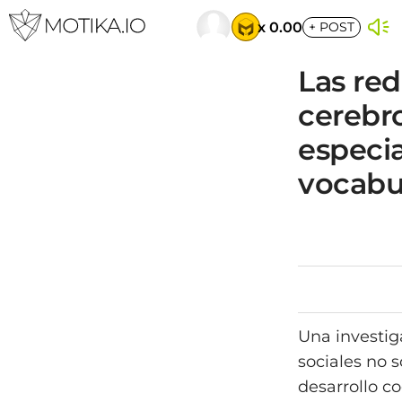
x 0.00
+
POST
Las red
cerebr
especi
vocabul
Una investig
sociales no s
desarrollo c