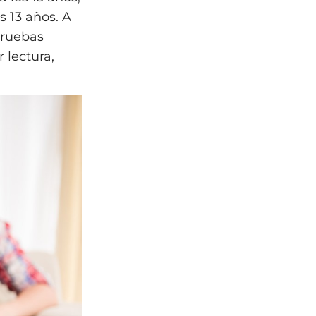
os 13 años. A
pruebas
r lectura,