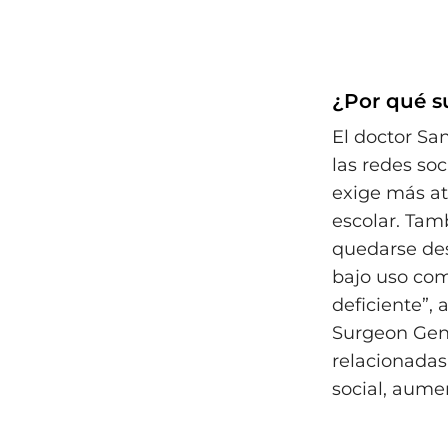
¿Por qué s
El doctor San
las redes soc
exige más at
escolar. Tam
quedarse des
bajo uso com
deficiente”,
Surgeon Gene
relacionadas
social, aume