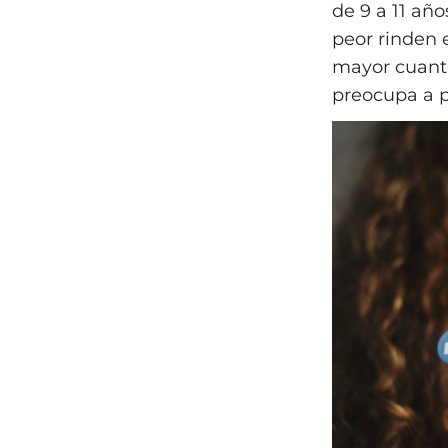
de 9 a 11 añ
peor rinden 
mayor cuanto
preocupa a p