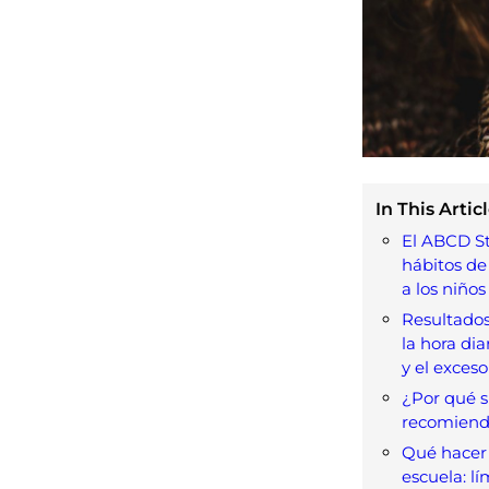
In This Articl
El ABCD St
hábitos de
a los niños
Resultados
la hora dia
y el exceso
¿Por qué 
recomiend
Qué hacer 
escuela: lí