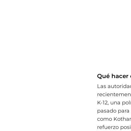
Qué hacer e
Las autorida
recientement
K-12, una po
pasado para l
como Kothare
refuerzo posi