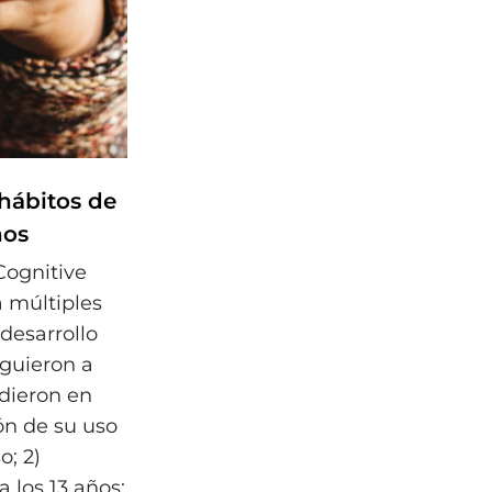
 hábitos de
ños
Cognitive
 múltiples
desarrollo
iguieron a
idieron en
ón de su uso
o; 2)
a los 13 años;