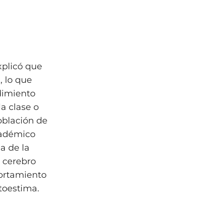
xplicó que
, lo que
dimiento
a clase o
oblación de
cadémico
a de la
 cerebro
portamiento
toestima.