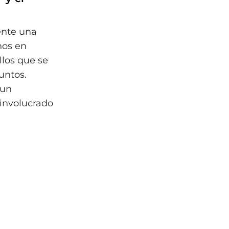
ente una
nos en
llos que se
untos.
 un
 involucrado