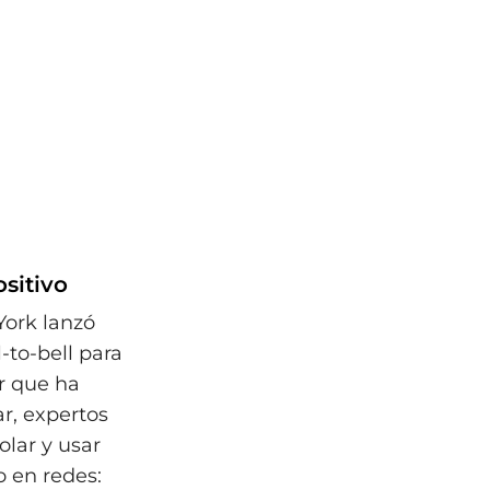
ositivo
York lanzó
-to-bell para
or que ha
ar, expertos
olar y usar
o en redes: