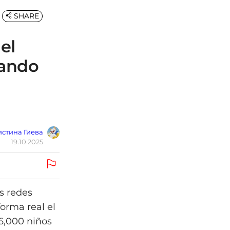
SHARE
el
ñando
стина Гиева
19.10.2025
s redes
forma real el
 6,000 niños