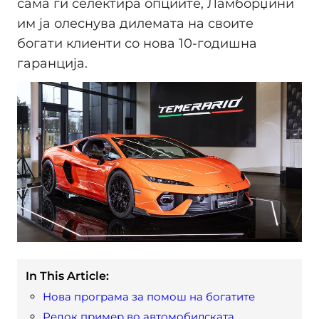
сама ги селектира опциите, Ламборџини
им ја олеснува дилемата на своите
богати клиенти со нова 10-годишна
гаранција.
In This Article:
Нова програма за помош на богатите
Редок пример во автомобилската