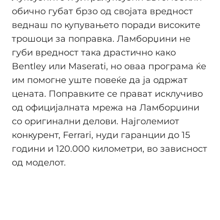
обично губат брзо од својата вредност
веднаш по купувањето поради високите
трошоци за поправка. Ламборџини не
губи вредност така драстично како
Bentley или Maserati, но оваа програма ќе
им помогне уште повеќе да ја одржат
цената. Поправките се прават исклучиво
од официјалната мрежа на Ламборџини
со оригинални делови. Најголемиот
конкурент, Ferrari, нуди гаранции до 15
години и 120.000 километри, во зависност
од моделот.