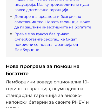
индустрија: Малку производители нудат
ваква долговечна гаранција
Долгорочна вредност и безгрижно
сопствеништво: Новата гаранција може
да ги заштити инвестициите на богатите
Време е за луксуз без грижи:
Супербогатите секогаш ќе бидат
покриени со новата гаранција од
Ламборџини
Нова програма за помош на
богатите
Ламборџини воведе опционална 10-
годишна гаранција, осумгодишна
стандардна гаранција за високо-
напонски батерии за своите PHEV и