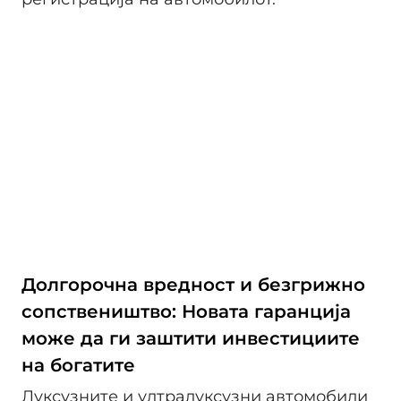
Долгорочна вредност и безгрижно
сопствеништво: Новата гаранција
може да ги заштити инвестициите
на богатите
Луксузните и ултралуксузни автомобили