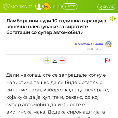
+
x 0.00
POST
SHARE
Ламборџини нуди 10-годишна гаранција –
конечно олеснување за сиротите
богаташи со супер автомобили
Кристина Гиева
27.10.2025
25
Дали некогаш сте се запрашале колку е
навистина тешко да се биде богат? Со
сите тие пари, изборот каде да вечерате,
која куќа да ја купите и, секако, од кој
супер автомобил да изберете е
вистинска мака. Додека сиромаштијата