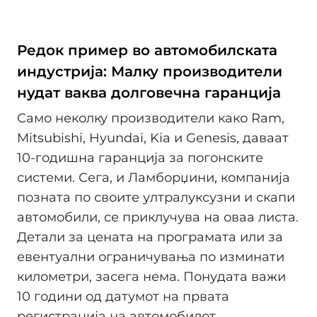
Редок пример во автомобилската
индустрија: Малку производители
нудат ваква долговечна гаранција
Само неколку производители како Ram,
Mitsubishi, Hyundai, Kia и Genesis, даваат
10-годишна гаранција за погонските
системи. Сега, и Ламборџини, компaнија
позната по своите ултралуксузни и скапи
автомобили, се приклучува на оваа листа.
Детали за цената на програмата или за
евентуални ограничувања по изминати
километри, засега нема. Понудата важи
10 години од датумот на првата
регистрација на автомобилот.