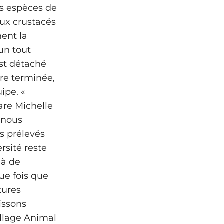
es espèces de
aux crustacés
nent la
’un tout
st détaché
tre terminée,
ipe. «
are Michelle
, nous
s prélevés
rsité reste
 à de
ue fois que
tures
issons
illage Animal