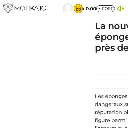
x 0.00
+
POST
La nouv
éponge
près de
Les éponges 
dangereux su
réputation p
figure parmi