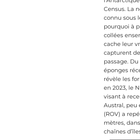
l’Antarctiqu
Census. La n
connu sous 
pourquoi à p
collées ense
cache leur v
capturent de
passage. Du 
éponges réce
révèle les f
en 2023, le 
visant à rec
Austral, peu 
(ROV) a repé
mètres, dans 
chaînes d’îl