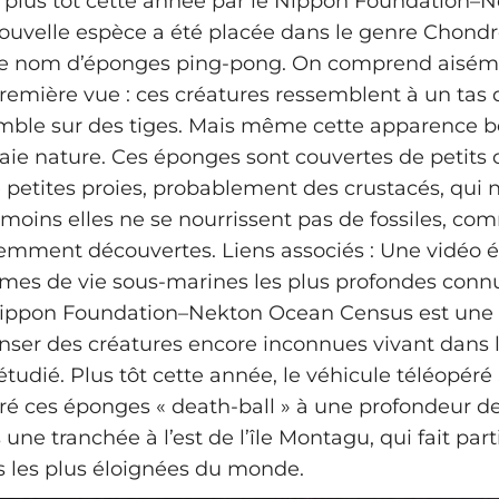
e plus tôt cette année par le Nippon Foundation
ouvelle espèce a été placée dans le genre Chondr
le nom d’éponges ping-pong. On comprend aisém
remière vue : ces créatures ressemblent à un tas 
mble sur des tiges. Mais même cette apparence 
raie nature. Ces éponges sont couvertes de petits 
 petites proies, probablement des crustacés, qui 
moins elles ne se nourrissent pas de fossiles, co
mment découvertes. Liens associés : Une vidéo 
ormes de vie sous-marines les plus profondes conn
Nippon Foundation–Nekton Ocean Census est une i
enser des créatures encore inconnues vivant dans 
étudié. Plus tôt cette année, le véhicule téléopér
ré ces éponges « death-ball » à une profondeur de
une tranchée à l’est de l’île Montagu, qui fait par
es les plus éloignées du monde.