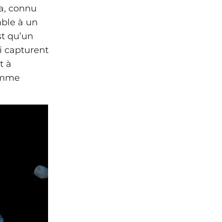
a, connu
mble à un
st qu’un
i capturent
t à
comme