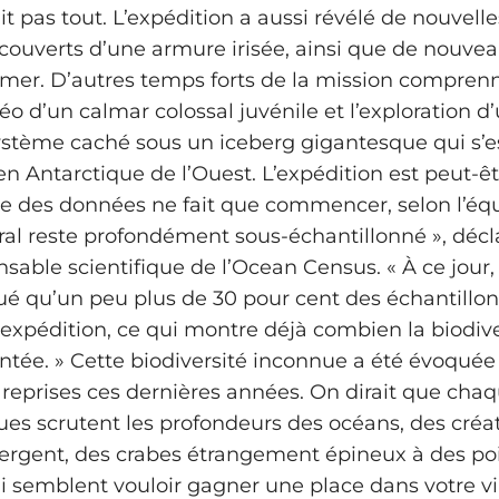
it pas tout. L’expédition a aussi révélé de nouvell
s couverts d’une armure irisée, ainsi que de nouve
e mer. D’autres temps forts de la mission compren
o d’un calmar colossal juvénile et l’exploration d
stème caché sous un iceberg gigantesque qui s’e
en Antarctique de l’Ouest. L’expédition est peut-ê
se des données ne fait que commencer, selon l’équ
ral reste profondément sous-échantillonné », décl
nsable scientifique de l’Ocean Census. « À ce jour
ué qu’un peu plus de 30 pour cent des échantillon
 expédition, ce qui montre déjà combien la biodive
ée. » Cette biodiversité inconnue a été évoquée
eprises ces dernières années. On dirait que chaq
ques scrutent les profondeurs des océans, des créa
rgent, des crabes étrangement épineux à des po
i semblent vouloir gagner une place dans votre v