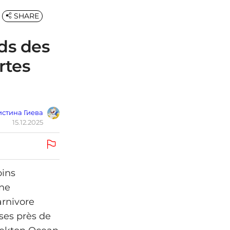
SHARE
ds des
rtes
стина Гиева
15.12.2025
oins
une
arnivore
ses près de