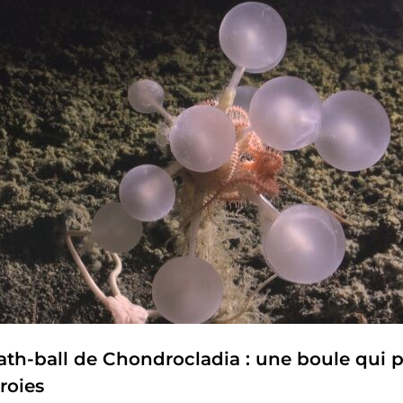
th-ball de Chondrocladia : une boule qui p
roies