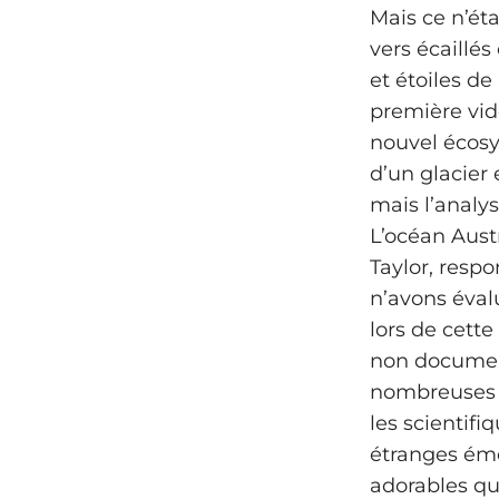
Mais ce n’éta
vers écaillé
et étoiles d
première vidé
nouvel écosy
d’un glacier 
mais l’analy
L’océan Aust
Taylor, respo
n’avons éval
lors de cette
non document
nombreuses r
les scientifi
étranges éme
adorables qu