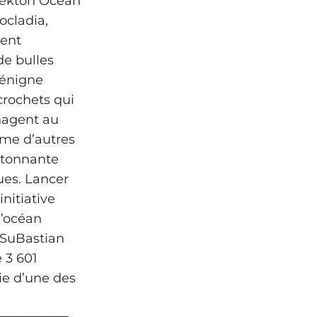
–Nekton Ocean
ocladia,
ent
de bulles
bénigne
crochets qui
nagent au
mme d’autres
étonnante
ues. Lancer
nitiative
l’océan
é SuBastian
 3 601
tie d’une des