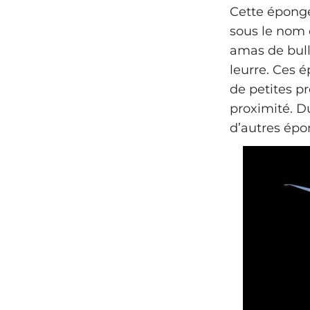
Cette éponge
sous le nom 
amas de bull
leurre. Ces 
de petites p
proximité. D
d’autres ép