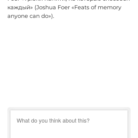
каждый» (Joshua Foer «Feats of memory
anyone can do»).