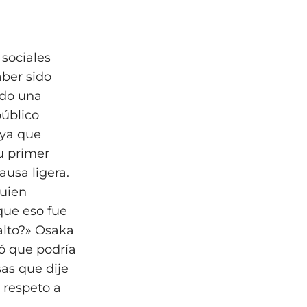
 sociales
ber sido
ado una
público
 ya que
su primer
usa ligera.
guien
que eso fue
alto?» Osaka
ró que podría
as que dije
l respeto a