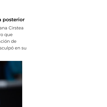
 posterior
ana Cirstea
ro que
ación de
isculpó en su