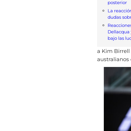
posterior
La reacción
dudas sobr
Reacciones
Dellacqua 
bajo las lu
a Kim Birrel
australianos