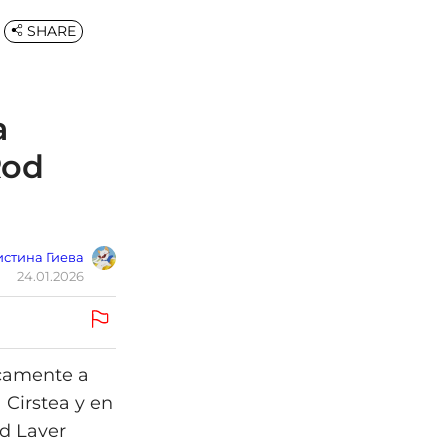
SHARE
a
Rod
стина Гиева
24.01.2026
icamente a
 Cirstea y en
od Laver