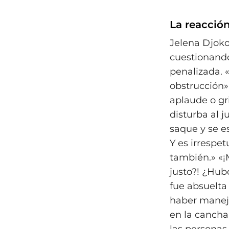
La reacción
Jelena Djoko
cuestionando
penalizada. 
obstrucción»
aplaude o gri
disturba al 
saque y se e
Y es irrespet
también.» «¡
justo?! ¿Hub
fue absuelta
haber maneja
en la cancha 
las personas