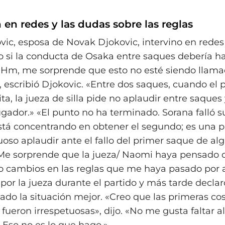
 en redes y las dudas sobre las reglas
vic, esposa de Novak Djokovic, intervino en redes
 si la conducta de Osaka entre saques debería ha
«Hm, me sorprende que esto no esté siendo llam
, escribió Djokovic. «Entre dos saques, cuando el 
ta, la jueza de silla pide no aplaudir entre saques
jugador.» «El punto no ha terminado. Sorana falló 
stá concentrando en obtener el segundo; es una pa
uoso aplaudir ante el fallo del primer saque de al
Me sorprende que la jueza/ Naomi haya pensado 
o cambios en las reglas que me haya pasado por 
 por la jueza durante el partido y más tarde decla
do la situación mejor. «Creo que las primeras cos
fueron irrespetuosas», dijo. «No me gusta faltar a
. Eso no es lo que hago.»