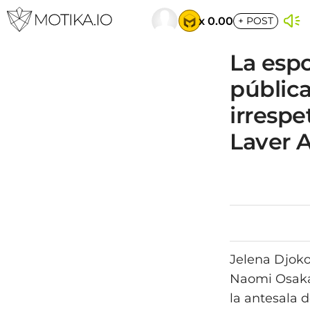
x 0.00
+
POST
La esp
públic
irresp
Laver 
Jelena Djoko
Naomi Osaka 
la antesala 