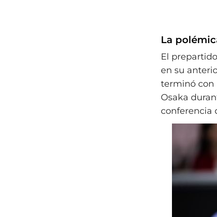
La polémic
El prepartid
en su anteri
terminó con 
Osaka durant
conferencia d