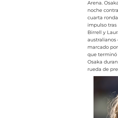
Arena. Osaka
noche contra 
cuarta ronda.
impulso tras 
Birrell y La
australianos
marcado por 
que terminó 
Osaka durant
rueda de pren