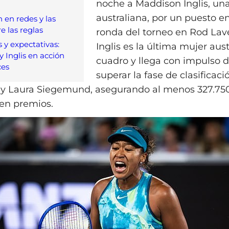
noche a Maddison Inglis, una
australiana, por un puesto en
 en redes y las
e las reglas
ronda del torneo en Rod Lav
 y expectativas:
Inglis es la última mujer aust
y Inglis en acción
cuadro y llega con impulso 
ces
superar la fase de clasificaci
l y Laura Siegemund, asegurando al menos 327.75
 en premios.