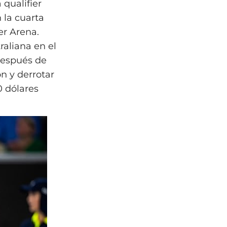
 qualifier
 la cuarta
er Arena.
raliana en el
después de
ón y derrotar
0 dólares