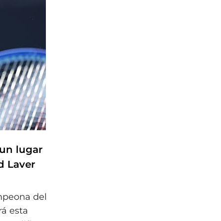
 un lugar
d Laver
mpeona del
rá esta