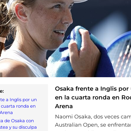
Osaka frente a Inglis por
e:
en la cuarta ronda en Ro
te a Inglis por un
Arena
a cuarta ronda en
 Arena
Naomi Osaka, dos veces ca
ca de Osaka con
Australian Open, se enfrenta
stea y su disculpa