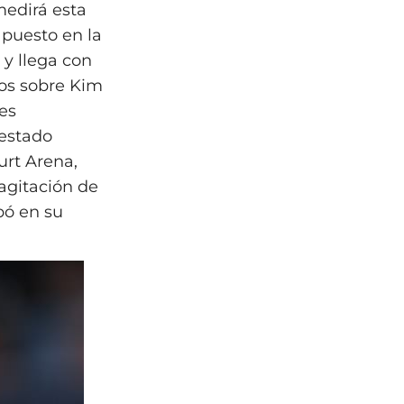
medirá esta
 puesto en la
 y llega con
fos sobre Kim
es
 estado
urt Arena,
agitación de
pó en su