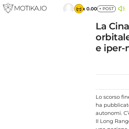
x 0.00
+
POST
La Cina
orbital
e iper-m
Lo scorso fi
ha pubblicato
autonomi. C’
II Long Range