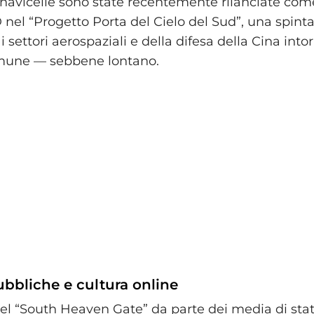
navicelle sono state recentemente rilanciate com
 nel “Progetto Porta del Cielo del Sud”, una spint
 i settori aerospaziali e della difesa della Cina into
omune — sebbene lontano.
ubbliche e cultura online
el “South Heaven Gate” da parte dei media di sta