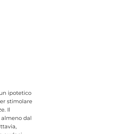
un ipotetico
per stimolare
. Il
i almeno dal
ttavia,