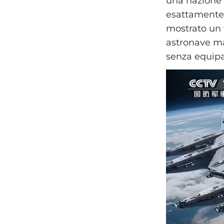
una nazione 
esattamente 
mostrato un 
astronave ma
senza equipag