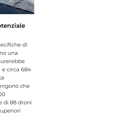
otenziale
ecifiche di
ano una
surerebbe
 e circa 684
te
stengono che
00
e di 88 droni
uperiori