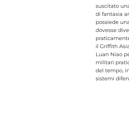
suscitato una 
di fantasia 
possiede una 
dovesse diven
praticamente 
il Griffith A
Luan Niao pe
militari pra
del tempo, in
sistemi difens