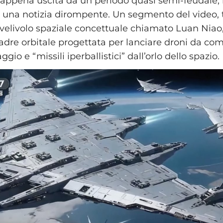
appena uscita da un periodo quasi semi-feudale
una notizia dirompente. Un segmento del video, t
velivolo spaziale concettuale chiamato Luan Niao
dre orbitale progettata per lanciare droni da c
gio e “missili iperballistici” dall’orlo dello spazio.