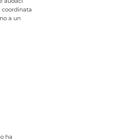
e audaci
a coordinata
rno a un
to ha