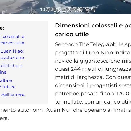
Dimensioni colossali e p
e:
carico utile
 colossali e
carico utile
Secondo The Telegraph, le sp
 Luan Niao:
progetto di Luan Niao indic
n evoluzione
navicella gigantesca che mi
ubbliche e
quasi 244 metri di lunghezza
line
metri di larghezza. Con ques
altà e
dimensioni, i progettisti so
e future
potrebbe pesare fino a 120.0
 dell’autore
tonnellate, con un carico util
ento autonomi “Xuan Nu” che operano ai limiti s
era.