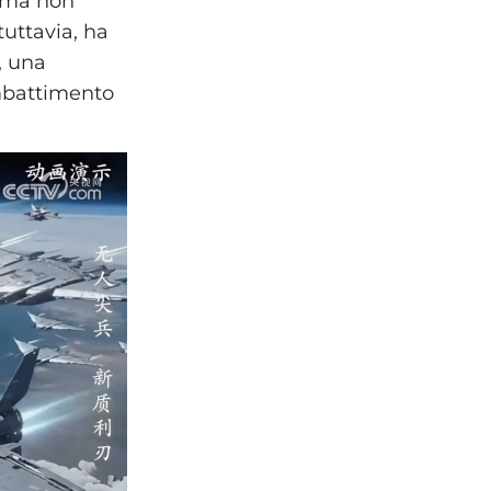
, ma non
uttavia, ha
, una
ombattimento