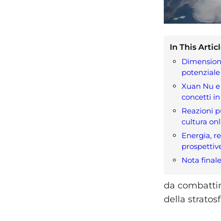
In This Articl
Dimensioni
potenziale 
Xuan Nu e
concetti i
Reazioni p
cultura on
Energia, re
prospettiv
Nota finale
da combattim
della stratosf