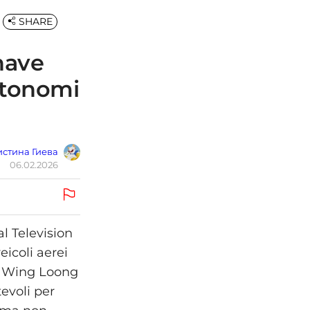
SHARE
nave
autonomi
стина Гиева
06.02.2026
l Television
eicoli aerei
il Wing Loong
evoli per