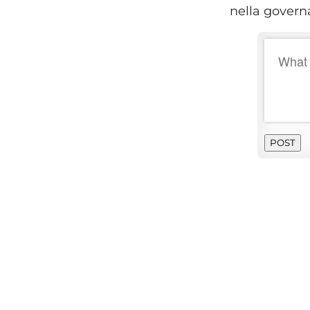
nella governa
POST