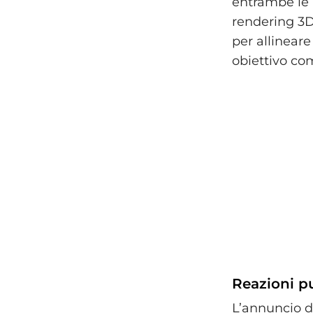
entrambe le 
rendering 3D
per allineare
obiettivo c
Reazioni p
L’annuncio d