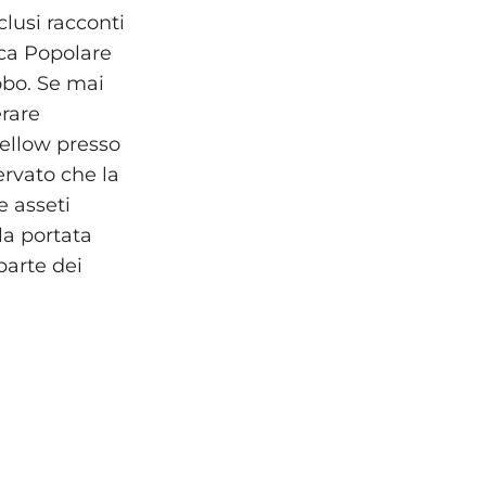
clusi racconti
ica Popolare
obo. Se mai
erare
fellow presso
servato che la
e asseti
la portata
parte dei