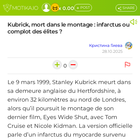
+
x 0.00
POST
SHARE
Kubrick, mort dans le montage : infarctus ou
complot des élites ?
Кристина Гиева
28.10.2025
0
Le 9 mars 1999, Stanley Kubrick meurt dans
sa demeure anglaise du Hertfordshire, à
environ 32 kilomètres au nord de Londres,
alors qu’il poursuit le montage de son
dernier film, Eyes Wide Shut, avec Tom
Cruise et Nicole Kidman. La version officielle
parle d’un infarctus du myocarde survenu