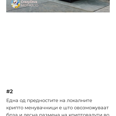
#2
Една од предностите на локалните
крипто менувачници е што овозможуваат
брза и лесна размена на криптовалути во