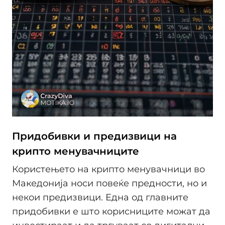
Придобивки и предизвици на
крипто менувачниците
Користењето на крипто менувачници во
Македонија носи повеќе предности, но и
некои предизвици. Една од главните
придобивки е што корисниците можат да