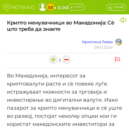
+
x 0.00
POST
SHARE
Крипто менувачници во Македонија: Сѐ
што треба да знаете
Кристина Гиева
08.11.2024
1
Во Македонија, интересот за
криптовалути расте и сè повеќе луѓе
истражуваат можности за трговија и
инвестирање во дигитални валути. Иако
пазарот за крипто менувачници е сè уште
во развој, постојат неколку опции кои ги
користат македонските инвеститори за