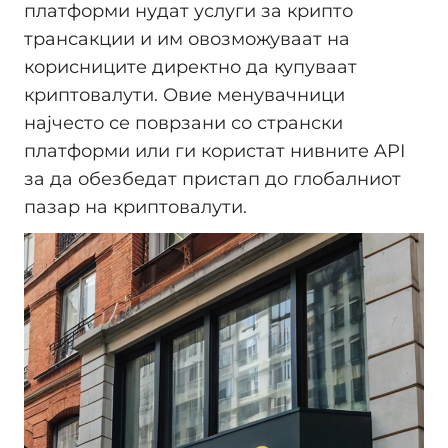
платформи нудат услуги за крипто
трансакции и им овозможуваат на
корисниците директно да купуваат
криптовалути. Овие менувачници
најчесто се поврзани со странски
платформи или ги користат нивните API
за да обезбедат пристап до глобалниот
пазар на криптовалути.