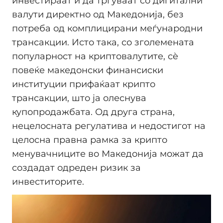
инвестираат и да тргуваат со дигитални
валути директно од Македонија, без
потреба од комплицирани меѓународни
трансакции. Исто така, со зголемената
популарност на криптовалутите, сè
повеќе македонски финансиски
институции прифаќаат крипто
трансакции, што ја олеснува
купопродажбата. Од друга страна,
нецелосната регулатива и недостигот на
целосна правна рамка за крипто
менувачниците во Македонија можат да
создадат одреден ризик за
инвеститорите.