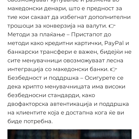
македонски денари, што е предност за
тие кои сакаат да избегнат дополнителни
трошоци за конверзија на валути. 👉
Методи за плаќање – Пристапот до
методи како кредитни картички, PayPal и
банкарски трансфери е важен, бидејќи не
сите менувачници овозможуваат лесна
интеграција со македонски банки. 👉
Безбедност и поддршка – Осигурете се
дека крипто менувачницата има високи
безбедносни стандарди, како
двофакторска автентикација и поддршка
на клиентите која е достапна кога ќе ви
биде потребна.