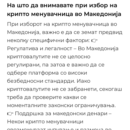
На што да внимавате при избор на
крипто менувачница во Македонија
При изборот на крипто менувачница во
Македонија, важно е да се земат предвид
неколку специфични фактори: 👉
Регулатива и легалност – Во Македонија
криптовалутите не се целосно
регулирани, па затоа е важно да се
одбере платформа со високи
безбедносни стандарди. Иако
криптовалутите не се забранети, секогаш
треба да проверите какви се
моменталните законски ограничувања.
👉 Поддршка за македонски денари –
Некои крипто менувачници
овозможуваат купување и размена во