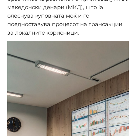
македонски денари (МКД), што ја
олеснува куповната моќ и го
поедноставува процесот на трансакции
за локалните корисници.