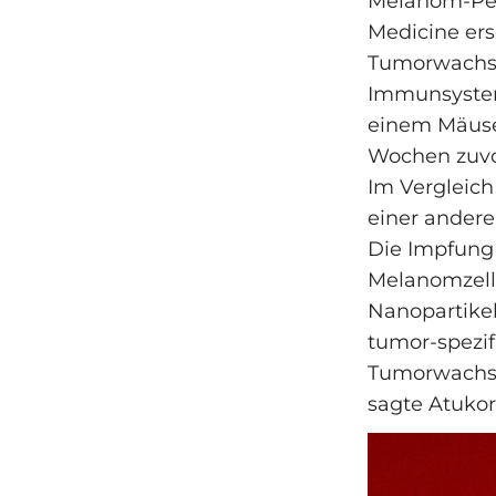
Melanom-Pept
Medicine er
Tumorwachst
Immunsystem
einem Mäusee
Wochen zuvor
Im Vergleic
einer andere
Die Impfung 
Melanomzelle
Nanopartike
tumor-spezif
Tumorwachst
sagte Atukor