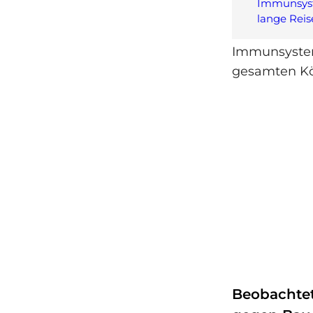
Immunsys
lange Rei
Immunsystems
gesamten Kö
Beobachtet