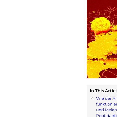
In This Articl
Wie der A
funktionie
und Mela
Peptidanti