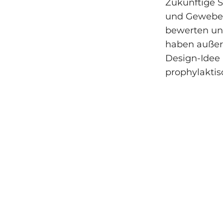
Zukünftige S
und Gewebepa
bewerten und
haben außer
Design-Idee 
prophylakti