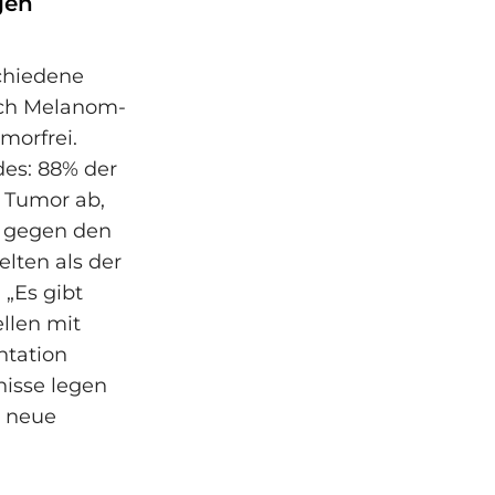
gen
chiedene
ch Melanom-
morfrei.
des: 88% der
 Tumor ab,
 gegen den
lten als der
 „Es gibt
llen mit
ntation
nisse legen
h neue