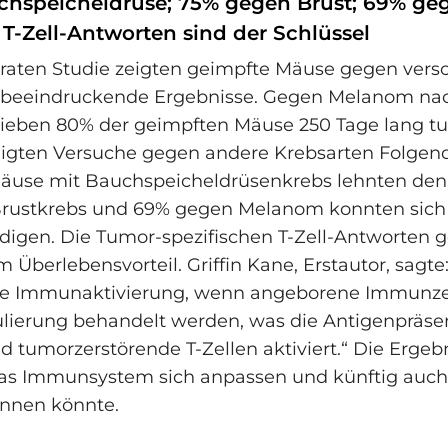
hspeicheldrüse; 75% gegen Brust; 69% ge
T-Zell-Antworten sind der Schlüssel
araten Studie zeigten geimpfte Mäuse gegen vers
beeindruckende Ergebnisse. Gegen Melanom na
lieben 80% der geimpften Mäuse 250 Tage lang tu
eigten Versuche gegen andere Krebsarten Folgen
äuse mit Bauchspeicheldrüsenkrebs lehnten den
rustkrebs und 69% gegen Melanom konnten sich
digen. Die Tumor-spezifischen T-Zell-Antworten ge
 Überlebensvorteil. Griffin Kane, Erstautor, sagte:
ive Immunaktivierung, wenn angeborene Immunze
lierung behandelt werden, was die Antigenpräse
d tumorzerstörende T-Zellen aktiviert.“ Die Ergeb
das Immunsystem sich anpassen und künftig auc
nnen könnte.