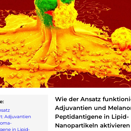
Wie der Ansatz funktionie
e:
Adjuvantien und Melan
nsatz
Peptidantigene in Lipid-
rt: Adjuvantien
noma-
Nanopartikeln aktivieren
gene in Lipid-