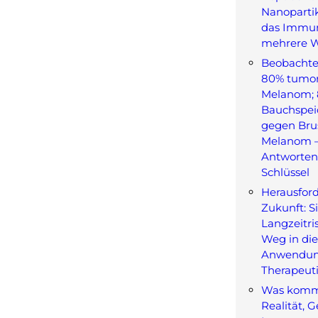
Nanopartik
das Immu
mehrere 
Beobachte
80% tumor
Melanom;
Bauchspei
gegen Bru
Melanom – 
Antworten 
Schlüssel
Herausfor
Zukunft: Si
Langzeitri
Weg in die
Anwendun
Therapeuti
Was kommt
Realität, 