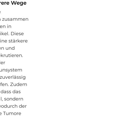
rere Wege
e
en zusammen
en in
ikel. Diese
ine stärkere
en und
krutieren.
der
unsystem
zuverlässig
pfen. Zudem
 dass das
l, sondern
 wodurch der
ge Tumore