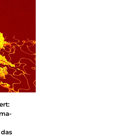
rt:
oma-
 das