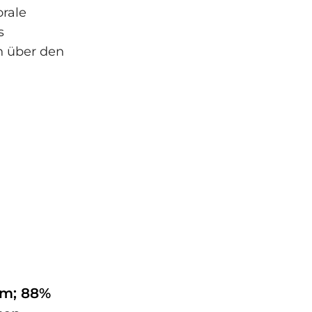
rale
s
ch über den
om; 88%