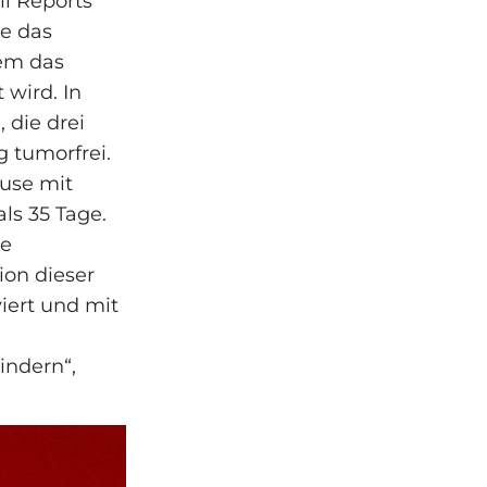
ll Reports
e das
em das
wird. In
 die drei
 tumorfrei.
use mit
ls 35 Tage.
ie
ion dieser
iert und mit
ndern“,