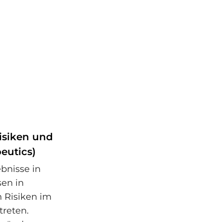
isiken und
eutics)
bnisse in
en in
n Risiken im
reten.