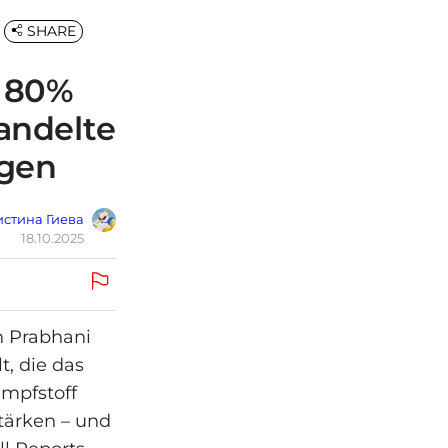
SHARE
: 80%
andelte
agen
стина Гиева
18.10.2025
n Prabhani
t, die das
Impfstoff
tärken – und