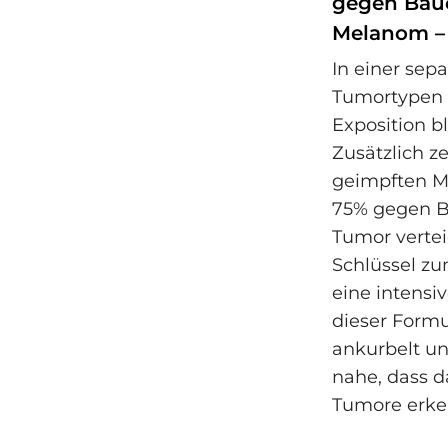
gegen Bauc
Melanom – 
In einer sep
Tumortypen 
Exposition b
Zusätzlich z
geimpften M
75% gegen B
Tumor vertei
Schlüssel zum
eine intens
dieser Formu
ankurbelt un
nahe, dass 
Tumore erke