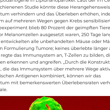
idantigene in Lipidnanopartikel. Laut der im Ce
schienenen Studie könnte diese Herangehensweis
um verhindern und das Überleben erhöhen, ind
 auf mehreren Wegen gegen Krebs sensibilisiert 
xperiment blieb 80 Prozent der geimpften Tiere,
 Melanomzellen ausgesetzt waren, 250 Tage lang
h entwickelten alle unbehandelten Mäuse oder Mä
n Formulierung Tumore; keines überlebte länger a
regte das Immunsystem an, T-Zellen zu bilden, d
n erkennen und angreifen. „Durch die Konstrukt
l, die das Immunsystem über mehrere Wege aktiv
ischen Antigenen kombiniert, können wir das
um mit bemerkenswerten Überlebensraten verhi
ale.