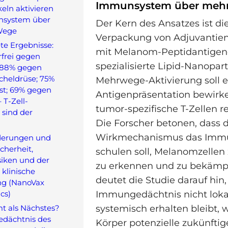
Immunsystem über meh
eln aktivieren
nsystem über
Der Kern des Ansatzes ist di
Wege
Verpackung von Adjuvanti
te Ergebnisse:
mit Melanom-Peptidantigen
frei gegen
spezialisierte Lipid-Nanopart
 88% gegen
cheldrüse; 75%
Mehrwege-Aktivierung soll e
st; 69% gegen
Antigenpräsentation bewirk
T-Zell-
tumor-spezifische T-Zellen re
sind der
Die Forscher betonen, dass 
Wirkmechanismus das Imm
derungen und
cherheit,
schulen soll, Melanomzellen 
siken und der
zu erkennen und zu bekäm
 klinische
deutet die Studie darauf hin,
g (NanoVax
cs)
Immungedächtnis nicht loka
 als Nächstes?
systemisch erhalten bleibt,
Gedächtnis des
Körper potenzielle zukünfti