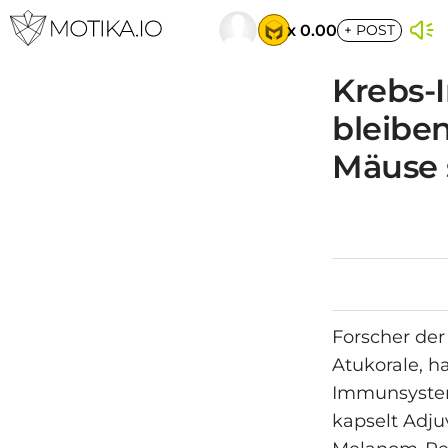
x 0.00
+
POST
Krebs-
bleibe
Mäuse 
Forscher der
Atukorale, h
Immunsystem 
kapselt Adju