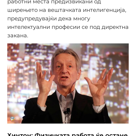
работни места предизвикани од
ширењето на вештачката интелигенција,
предупредувајќи дека многу
интелектуални професии се под директна
закана.
Хинтон: Физичката работа ќе остане