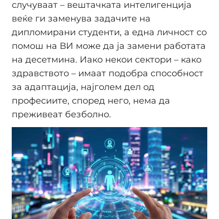
случуваат – вештачката интелигенција
веќе ги заменува задачите на
дипломирани студенти, а една личност со
помош на ВИ може да ја замени работата
на десетмина. Иако некои сектори – како
здравството – имаат подобра способност
за адаптација, најголем дел од
професиите, според него, нема да
преживеат безболно.