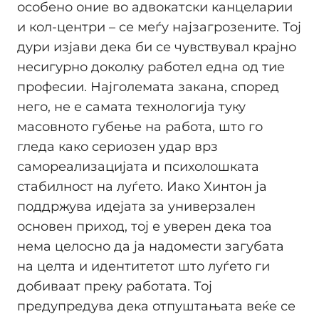
особено оние во адвокатски канцеларии
и кол-центри – се меѓу најзагрозените. Тој
дури изјави дека би се чувствувал крајно
несигурно доколку работел една од тие
професии. Најголемата закана, според
него, не е самата технологија туку
масовното губење на работа, што го
гледа како сериозен удар врз
самореализацијата и психолошката
стабилност на луѓето. Иако Хинтон ја
поддржува идејата за универзален
основен приход, тој е уверен дека тоа
нема целосно да ја надомести загубата
на целта и идентитетот што луѓето ги
добиваат преку работата. Тој
предупредува дека отпуштањата веќе се