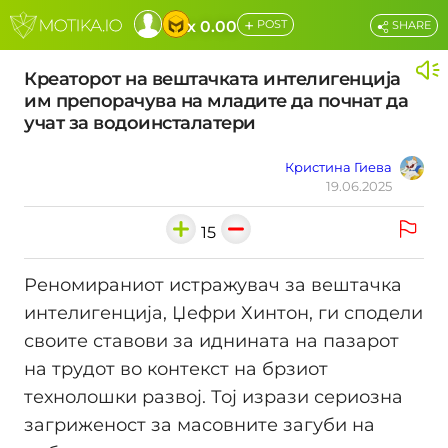
+
x 0.00
POST
SHARE
Креаторот на вештачката интелигенција
им препорачува на младите да почнат да
учат за водоинсталатери
Кристина Гиева
19.06.2025
15
Реномираниот истражувач за вештачка
интелигенција, Џефри Хинтон, ги сподели
своите ставови за иднината на пазарот
на трудот во контекст на брзиот
технолошки развој. Тој изрази сериозна
загриженост за масовните загуби на