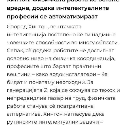
вредна, додека интелектуалните
професии се автоматизираат
Според Хинтон, вештачката
интелигенција постепено ќе ги надмине
човечките способности во многу области.
Сепак, сè додека роботите не достигнат
доволно ниво на физичка координација,
професиите што бараат практични
вештини – како водоинсталатери – ќе
бидат и понатаму неопходни. За
генерацијата Z, која се соочува со тежок и
непредвидлив пазар на труд, физичката
работа станува сè поатрактивна
алтернатива. Хинтон нагласува дека
рутинските интелектуални задачи –