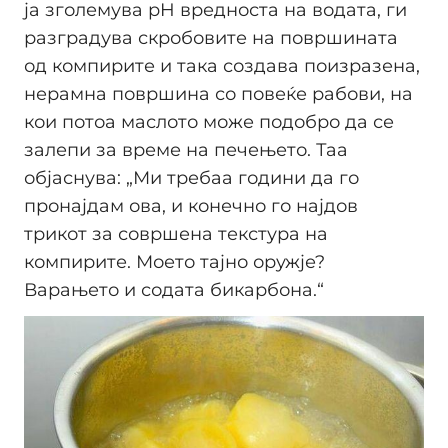
ја зголемува pH вредноста на водата, ги
разградува скробовите на површината
од компирите и така создава поизразена,
нерамна површина со повеќе рабови, на
кои потоа маслото може подобро да се
залепи за време на печењето. Таа
објаснува: „Ми требаа години да го
пронајдам ова, и конечно го најдов
трикот за совршена текстура на
компирите. Моето тајно оружје?
Варањето и содата бикарбона.“