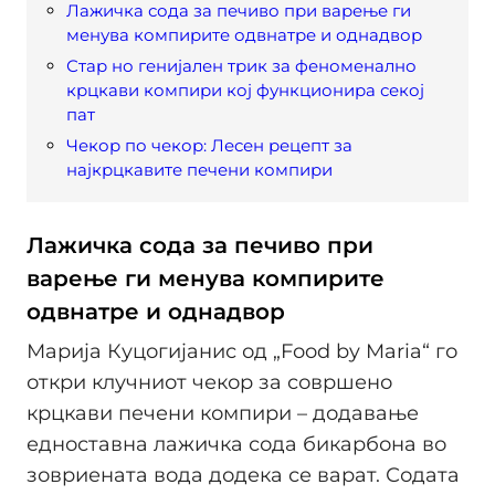
Лажичка сода за печиво при варење ги
менува компирите одвнатре и однадвор
Стар но генијален трик за феноменално
крцкави компири кој функционира секој
пат
Чекор по чекор: Лесен рецепт за
најкрцкавите печени компири
Лажичка сода за печиво при
варење ги менува компирите
одвнатре и однадвор
Марија Куцогијанис од „Food by Maria“ го
откри клучниот чекор за совршено
крцкави печени компири – додавање
едноставна лажичка сода бикарбона во
зовриената вода додека се варат. Содата