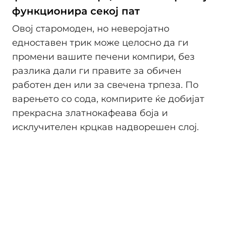
функционира секој пат
Овој старомоден, но неверојатно
едноставен трик може целосно да ги
промени вашите печени компири, без
разлика дали ги правите за обичен
работен ден или за свечена трпеза. По
варењето со сода, компирите ќе добијат
прекрасна златнокафеава боја и
исклучителен крцкав надворешен слој.