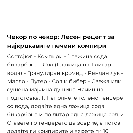
Чекор по чекор: Лесен рецепт за
најкрцкавите печени компири
Состојки: - Компири - 1 лажица сода
бикарбона - Сол (1 лажица на 1 литар
вода) - Гранулиран кромид - Рендан лук -
Масло - Путер - Сол и бибер - Свежa или
сушенa мајчина душица Начин на
подготовка: 1. Наполнете големо тенџере
со вода, додајте една лажица сода
бикарбона и по литар една лажица сол. 2.
Ставете го тенџерето да зоврие, а потоа
додајте ги компирите и варете ги 10