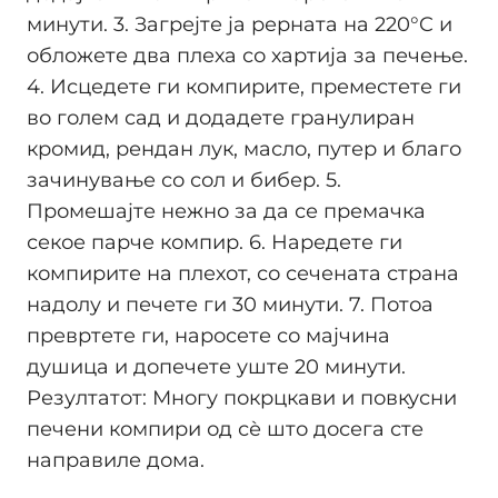
минути. 3. Загрејте ја рерната на 220°C и
обложете два плеха со хартија за печење.
4. Исцедете ги компирите, преместете ги
во голем сад и додадете гранулиран
кромид, рендан лук, масло, путер и благо
зачинување со сол и бибер. 5.
Промешајте нежно за да се премачка
секое парче компир. 6. Наредете ги
компирите на плехот, со сечената страна
надолу и печете ги 30 минути. 7. Потоа
превртете ги, наросете со мајчина
душица и допечете уште 20 минути.
Резултатот: Многу покрцкави и повкусни
печени компири од сѐ што досега сте
направиле дома.