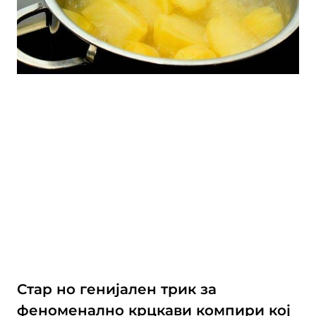
Стар но генијален трик за
феноменално крцкави компири кој