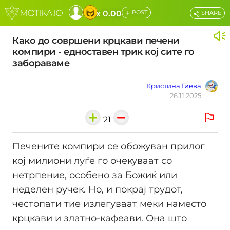
+
x 0.00
POST
SHARE
Како до совршени крцкави печени
компири - едноставен трик кој сите го
забораваме
Кристина Гиева
26.11.2025
21
Печените компири се обожуван прилог
кој милиони луѓе го очекуваат со
нетрпение, особено за Божиќ или
неделен ручек. Но, и покрај трудот,
честопати тие излегуваат меки наместо
крцкави и златно-кафеави. Она што