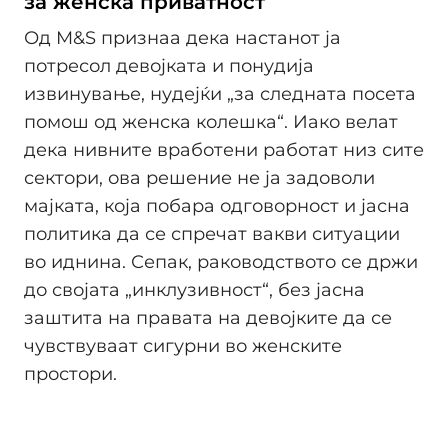
за женска приватност
Од M&S признаа дека настанот ја
потресол девојката и понудија
извинување, нудејќи „за следната посета
помош од женска колешка“. Иако велат
дека нивните вработени работат низ сите
сектори, ова решение не ја задоволи
мајката, која побара одговорност и јасна
политика да се спречат вакви ситуации
во иднина. Сепак, раководството се држи
до својата „инклузивност“, без јасна
заштита на правата на девојките да се
чувствуваат сигурни во женските
простори.