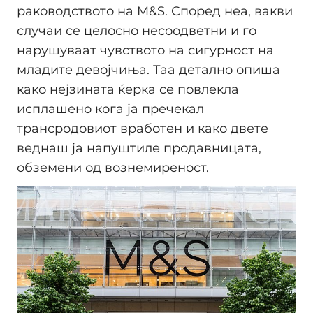
раководството на M&S. Според неа, вакви
случаи се целосно несоодветни и го
нарушуваат чувството на сигурност на
младите девојчиња. Таа детално опиша
како нејзината ќерка се повлекла
исплашено кога ја пречекал
трансродовиот вработен и како двете
веднаш ја напуштиле продавницата,
обземени од вознемиреност.