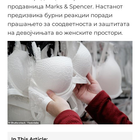
продавница Marks & Spencer. Настанот
предизвика бурни реакции поради
прашањето за соодветноста и заштитата
на девојчињата во женските простори.
In This Article: