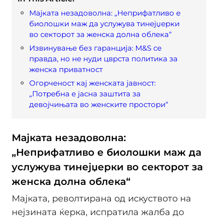
Мајката незадоволна: „Неприфатливо е
биолошки маж да услужува тинејџерки
во секторот за женска долна облека“
Извинување без гаранција: M&S се
правда, но не нуди цврста политика за
женска приватност
Огорченост кај женската јавност:
„Потребна е јасна заштита за
девојчињата во женските простори“
Мајката незадоволна:
„Неприфатливо е биолошки маж да
услужува тинејџерки во секторот за
женска долна облека“
Мајката, револтирана од искуството на
нејзината ќерка, испратила жалба до