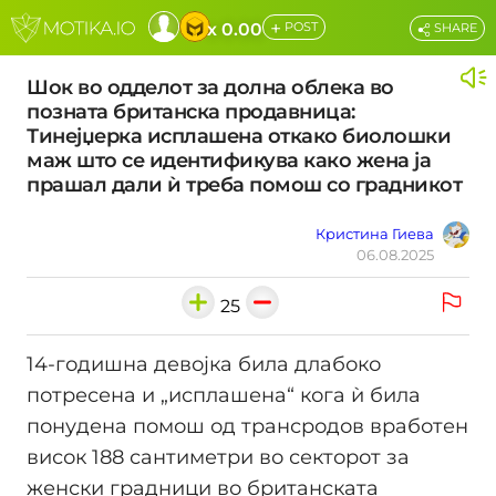
+
x 0.00
POST
SHARE
Шок во одделот за долна облека во
позната британска продавница:
Тинејџерка исплашена откако биолошки
маж што се идентификува како жена ја
прашал дали ѝ треба помош со градникот
Кристина Гиева
06.08.2025
25
14-годишна девојка била длабоко
потресена и „исплашена“ кога ѝ била
понудена помош од трансродов вработен
висок 188 сантиметри во секторот за
женски градници во британската