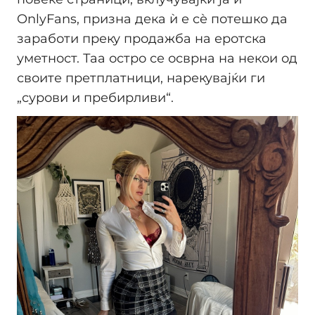
OnlyFans, призна дека ѝ е сѐ потешко да
заработи преку продажба на еротска
уметност. Таа остро се осврна на некои од
своите претплатници, нарекувајќи ги
„сурови и пребирливи“.