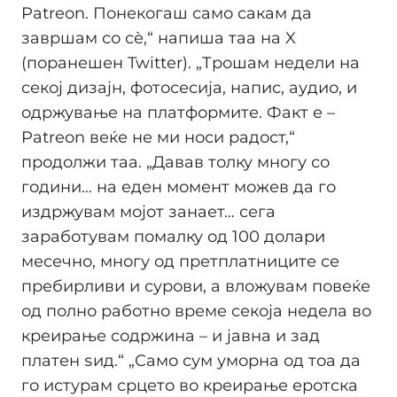
Patreon. Понекогаш само сакам да
завршам со сѐ,“ напиша таа на X
(поранешен Twitter). „Трошам недели на
секој дизајн, фотосесија, напис, аудио, и
одржување на платформите. Факт е –
Patreon веќе не ми носи радост,“
продолжи таа. „Давав толку многу со
години… на еден момент можев да го
издржувам мојот занает… сега
заработувам помалку од 100 долари
месечно, многу од претплатниците се
пребирливи и сурови, а вложувам повеќе
од полно работно време секоја недела во
креирање содржина – и јавна и зад
платен ѕид.“ „Само сум уморна од тоа да
го истурам срцето во креирање еротска