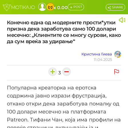
+
x 0.00
POST
SHARE
Конечно една од модерните прости*утки
призна дека заработува само 100 долари
месечно: „Клиентите се многу сурови, како
да сум вреќа за удирање“
Кристина Гиева
11.04.2025
3
Популарна креаторка на еротска
содржина јавно изрази фрустрација,
откако откри дека заработува помалку од
100 долари месечно на платформата
Patreon. Тифани Чан, која има профили на
повеќе страници, вклучувајќи ја и