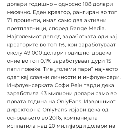
долари годишно – односно 108 долари
месечно. Еден креатор, рангиран во топ
71 проценти, имал само два активни
претплатници, според Range Media.
Најголемиот дел од заработката оди кај
креаторите во топ 1%, кои заработуваат
околу 49.000 долари годишно, додека
оние во топ 0,1% заработуваат дури 15
пати повеќе. Тие „големи пари“ најчесто
одат кај славни личности и инфлуенсери.
Инфлуенсерката Софи Рејн тврди дека
заработила 43 милиони долари само во
првата година на OnlyFans. Извршниот
директор на OnlyFans изјави дека од
основањето во 2016, компанијата
исплатила над 20 милијарди долари на