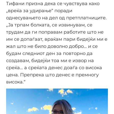
Тифани призна дека се чувствува како
„вреќа за удирање“ поради
однесувањето на дел од претплатниците.
„Ја трпам болката, се извинувам, се
трудам да ги поправам работите што не
им се допаѓаат, враќам пари бидејќи ми е
жал што не било доволно добро… и се
будам следниот ден за повторно да
создавам, бидејќи тоа ми е извор на
среќа… а среќата денес доаѓа со висока
цена. Препрека што денес е премногу
висока.“