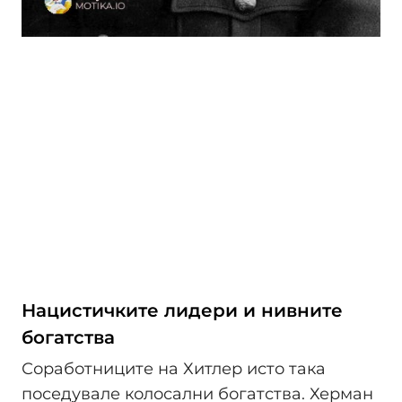
Нацистичките лидери и нивните
богатства
Соработниците на Хитлер исто така
поседувале колосални богатства. Херман