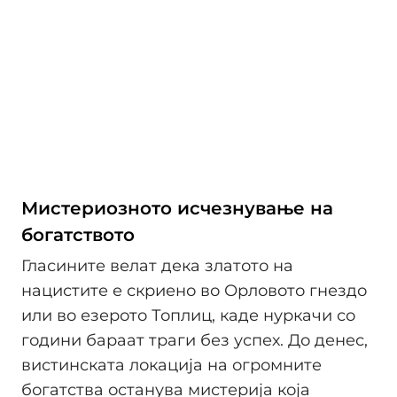
Мистериозното исчезнување на
богатството
Гласините велат дека златото на
нацистите е скриено во Орловото гнездо
или во езерото Топлиц, каде нуркачи со
години бараат траги без успех. До денес,
вистинската локација на огромните
богатства останува мистерија која