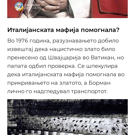
Италијанската мафија помогнала?
Во 1976 година, разузнавањето добило
извештај дека нацистичко злато било
пренесено од Швајцарија во Ватикан, но
папата одбил проверка. Се шпекулира
дека италијанската мафија помогнала во
прикривањето на златото, а Борман
лично го надгледувал транспортот.