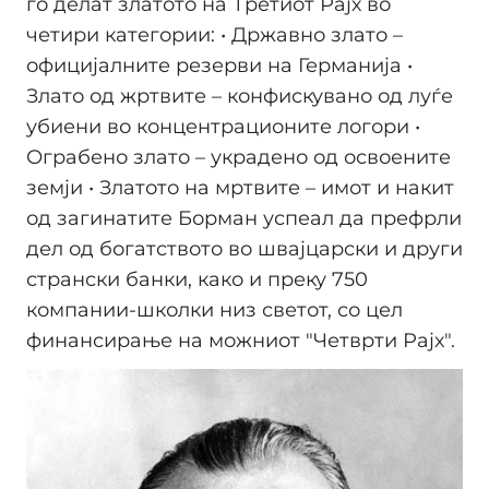
го делат златото на Третиот Рајх во
четири категории: • Државно злато –
официјалните резерви на Германија •
Злато од жртвите – конфискувано од луѓе
убиени во концентрационите логори •
Ограбено злато – украдено од освоените
земји • Златото на мртвите – имот и накит
од загинатите Борман успеал да префрли
дел од богатството во швајцарски и други
странски банки, како и преку 750
компании-школки низ светот, со цел
финансирање на можниот "Четврти Рајх".