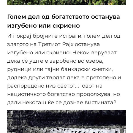
Голем дел од богатството останува
изгубено или скриено
И покрај бројните истраги, голем дел од
златото на Третиот Рајх останува
изгубено или скриено. Некои веруваат
дека сè уште е заробено во езера,
рудници или тајни банкарски сметки,
додека други тврдат дека е претопено и
распоредено низ светот. Ловот на
нацистичкото богатство продолжува, но
дали некогаш ќе се дознае вистината?