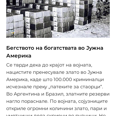
Бегството на богатствата во Јужна
Америка
Се тврди дека до крајот на војната,
нацистите пренесувале злато во Јужна
Америка, каде што 100.000 криминалци
исчезнале преку „патеките за стаорци“.
Во Аргентина и Бразил, златните резерви
нагло пораснале. По војната, сојузниците
откриле огромни количини злато, пари и
уметнички дела скриени во рудници. Но,