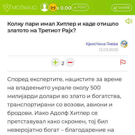
+
x 0.00
POST
SHARE
Колку пари имал Хитлер и каде отишло
златото на Третиот Рајх?
Кристина Гиева
12.03.2025
2
Според експертите, нацистите за време
на владеењето украле околу 500
милијарди долари во злато и богатства,
транспортирани со возови, авиони и
бродови. Иако Адолф Хитлер се
претставувал како скромен, тој бил
неверојатно богат – благодарение на