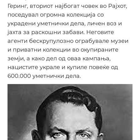
Геринг, вториот најбогат човек во Рајхот,
поседувал огромна колекција со
украдени уметнички дела, личен воз и
јахта за раскошни забави. Неговите
агенти бескрупулозно ограбувале музеи
и приватни колекции во окупираните
земји, а како дел од оваа кампања,
нацистите украле и купиле повеќе од
600.000 уметнички дела.