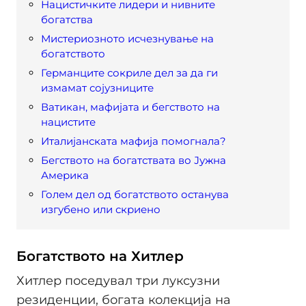
Нацистичките лидери и нивните
богатства
Мистериозното исчезнување на
богатството
Германците сокриле дел за да ги
измамат сојузниците
Ватикан, мафијата и бегството на
нацистите
Италијанската мафија помогнала?
Бегството на богатствата во Јужна
Америка
Голем дел од богатството останува
изгубено или скриено
Богатството на Хитлер
Хитлер поседувал три луксузни
резиденции, богата колекција на