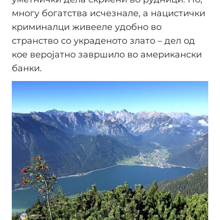
многу богатства исчезнале, а нацистички
криминалци живееле удобно во
странство со украденото злато – дел од
кое веројатно завршило во американски
банки.