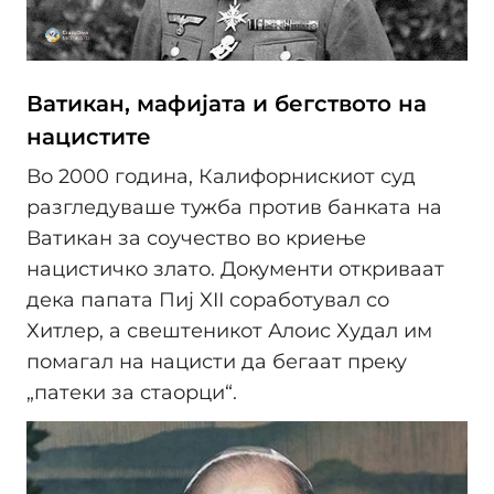
Ватикан, мафијата и бегството на
нацистите
Во 2000 година, Калифорнискиот суд
разгледуваше тужба против банката на
Ватикан за соучество во криење
нацистичко злато. Документи откриваат
дека папата Пиј XII соработувал со
Хитлер, а свештеникот Алоис Худал им
помагал на нацисти да бегаат преку
„патеки за стаорци“.