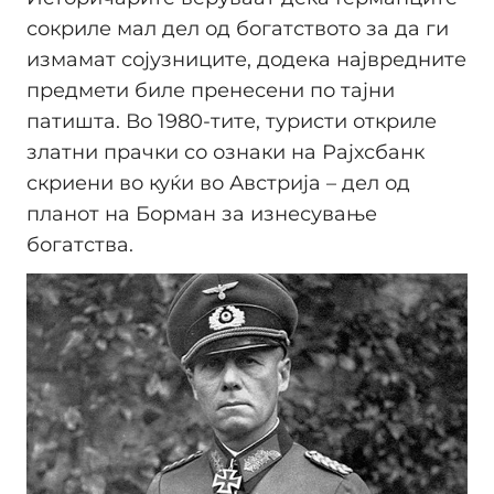
сокриле мал дел од богатството за да ги
измамат сојузниците, додека највредните
предмети биле пренесени по тајни
патишта. Во 1980-тите, туристи откриле
златни прачки со ознаки на Рајхсбанк
скриени во куќи во Австрија – дел од
планот на Борман за изнесување
богатства.