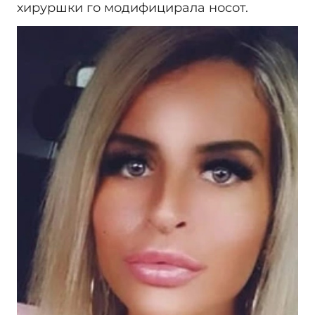
хируршки го модифицирала носот.