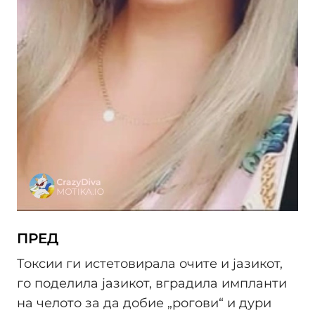
ПРЕД
Токсии ги истетовирала очите и јазикот,
го поделила јазикот, вградила импланти
на челото за да добие „рогови“ и дури