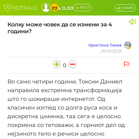
+
x 0.00
POST
SHARE
Колку може човек да се измени за 4
години?
Кристина Гиева
29.03.2025
0
Во само четири години, Токсии Даниел
направила екстремна трансформација
што го шокираше интернетот. Од
класичен изглед со долга руса коса и
дискретна шминка, таа сега е целосно
покриена со тетоважи, а горниот дел од
нејзиното тело е речиси целосно