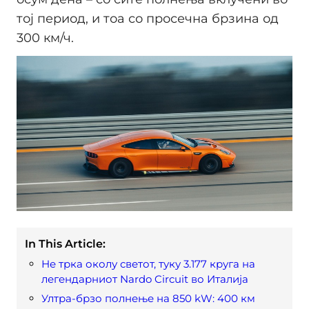
тој период, и тоа со просечна брзина од
300 км/ч.
In This Article:
Не трка околу светот, туку 3.177 круга на
легендарниот Nardo Circuit во Италија
Ултра-брзо полнење на 850 kW: 400 км