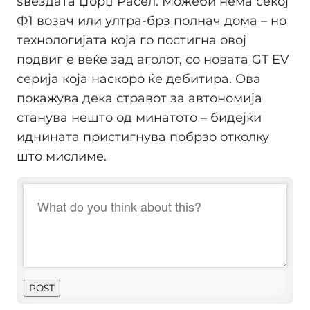
ѕвездата Џорџ Расел. Можеби нема секој
Ф1 возач или ултра-брз полнач дома – но
технологијата која го постигна овој
подвиг е веќе зад аголот, со новата GT EV
серија која наскоро ќе дебитира. Ова
покажува дека стравот за автономија
станува нешто од минатото – бидејќи
иднината пристигнува побрзо отколку
што мислиме.
POST