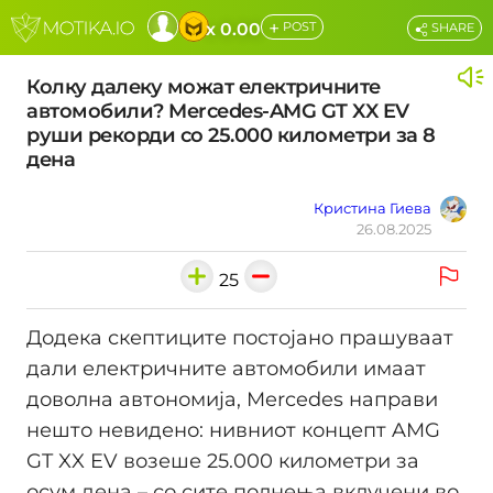
+
x 0.00
POST
SHARE
Колку далеку можат електричните
автомобили? Mercedes-AMG GT XX EV
руши рекорди со 25.000 километри за 8
дена
Кристина Гиева
26.08.2025
25
Додека скептиците постојано прашуваат
дали електричните автомобили имаат
доволна автономија, Mercedes направи
нешто невидено: нивниот концепт AMG
GT XX EV возеше 25.000 километри за
осум дена – со сите полнења вклучени во