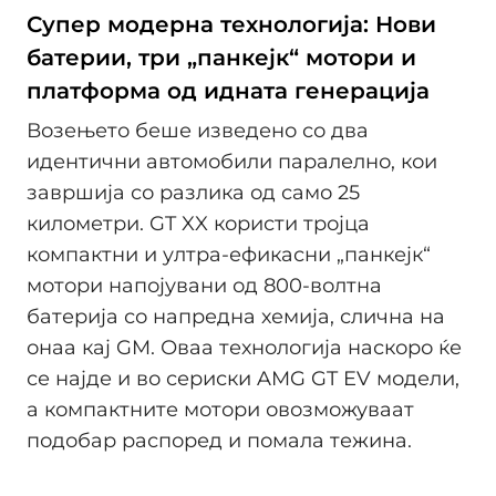
Супер модерна технологија: Нови
батерии, три „панкејк“ мотори и
платформа од идната генерација
Возењето беше изведено со два
идентични автомобили паралелно, кои
завршија со разлика од само 25
километри. GT XX користи тројца
компактни и ултра-ефикасни „панкејк“
мотори напојувани од 800-волтна
батерија со напредна хемија, слична на
онаа кај GM. Оваа технологија наскоро ќе
се најде и во сериски AMG GT EV модели,
а компактните мотори овозможуваат
подобар распоред и помала тежина.