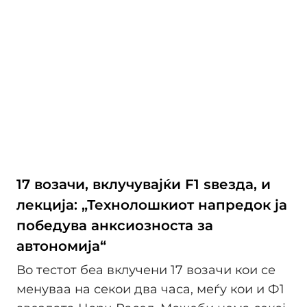
17 возачи, вклучувајќи F1 ѕвезда, и
лекција: „Технолошкиот напредок ја
победува анксиозноста за
автономија“
Во тестот беа вклучени 17 возачи кои се
менуваа на секои два часа, меѓу кои и Ф1