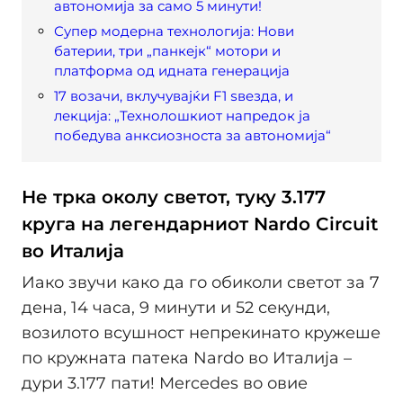
автономија за само 5 минути!
Супер модерна технологија: Нови
батерии, три „панкејк“ мотори и
платформа од идната генерација
17 возачи, вклучувајќи F1 ѕвезда, и
лекција: „Технолошкиот напредок ја
победува анксиозноста за автономија“
Не трка околу светот, туку 3.177
круга на легендарниот Nardo Circuit
во Италија
Иако звучи како да го обиколи светот за 7
дена, 14 часа, 9 минути и 52 секунди,
возилото всушност непрекинато кружеше
по кружната патека Nardo во Италија –
дури 3.177 пати! Mercedes во овие