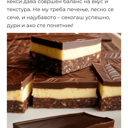
кекси дава совршен баланс на вкус и
текстура. Не му треба печење, лесно се
сече, и најубавото – секогаш успешно,
дури и ако сте почетник!