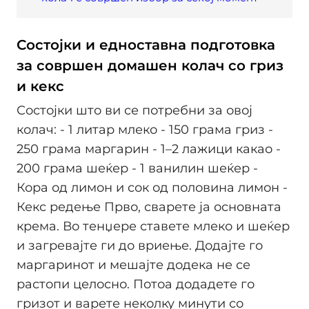
Состојки и едноставна подготовка
за совршен домашен колач со гриз
и кекс
Состојки што ви се потребни за овој
колач: - 1 литар млеко - 150 грама гриз -
250 грама маргарин - 1–2 лажици какао -
200 грама шеќер - 1 ванилин шеќер -
Кора од лимон и сок од половина лимон -
Кекс редење Прво, сварете ја основната
крема. Во тенџере ставете млеко и шеќер
и загревајте ги до вриење. Додајте го
маргаринот и мешајте додека не се
растопи целосно. Потоа додадете го
гризот и варете неколку минути со