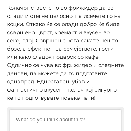
Колачот ставете го во фрижидер да се
олади и стегне целосно, па исечете го на
коцки. Откако ќе се олади добро ќе биде
совршено цврст, кремаст и вкусен во
секој слој. Совршен е кога сакате нешто
брзо, а ефектно – за семејството, гости
или како сладок подарок со кафе.
Одлично се чува во фрижидер и следните
денови, па можете да го подготвите
однапред. Едноставен, убав и
фантастично вкусен – колач кој сигурно
ќе го подготвувате повеќе пати!