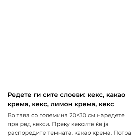
Редете ги сите слоеви: кекс, какао
крема, кекс, лимон крема, кекс
Во тава со големина 20×30 см наредете
прв ред кекси. Преку кексите ќе ја
распоредите темната, какао крема. Потоа