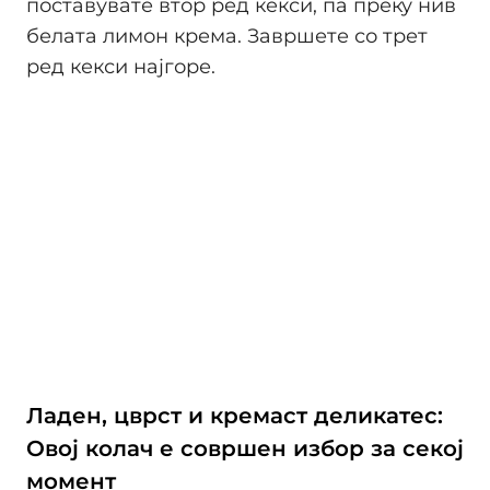
поставувате втор ред кекси, па преку нив
белата лимон крема. Завршете со трет
ред кекси најгоре.
Ладен, цврст и кремаст деликатес:
Овој колач е совршен избор за секој
момент