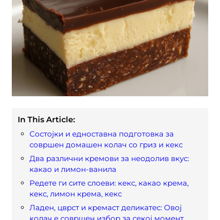
In This Article:
Состојки и едноставна подготовка за
совршен домашен колач со гриз и кекс
Два различни кремови за неодолив вкус:
какао и лимон-ванила
Редете ги сите слоеви: кекс, какао крема,
кекс, лимон крема, кекс
Ладен, цврст и кремаст деликатес: Овој
колач е совршен избор за секој момент