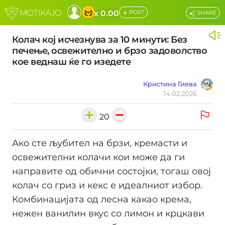
+
x 0.00
POST
SHARE
Колач кој исчезнува за 10 минути: Без
печење, освежително и брзо задоволство
кое веднаш ќе го изедете
Кристина Гиева
14.02.2026
20
Ако сте љубител на брзи, кремасти и
освежителни колачи кои може да ги
направите од обични состојки, тогаш овој
колач со гриз и кекс е идеалниот избор.
Комбинацијата од лесна какао крема,
нежен ванилин вкус со лимон и крцкави