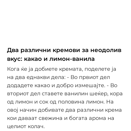
Два различни кремови за неодолив
вкус: какао и лимон-ванила
Кога ќе ја добиете кремата, поделете ја
на два еднакви дела: - Во првиот дел
додадете какао и добро измешајте. - Во
вториот дел ставете ванилин шеќер, кора
од лимон и сок од половина лимон. На
овој начин добивате два различни крема
кои даваат свежина и богата арома на
целиот колач.