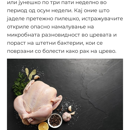
или јунешко по три пати неделно во
период од осум недели. Кај оние што
јаделе претежно пилешко, истражувачите
откриле опасно намалување на
микробната разновидност во цревата и
пораст на штетни бактерии, кои се
поврзани со болести како рак на црево.