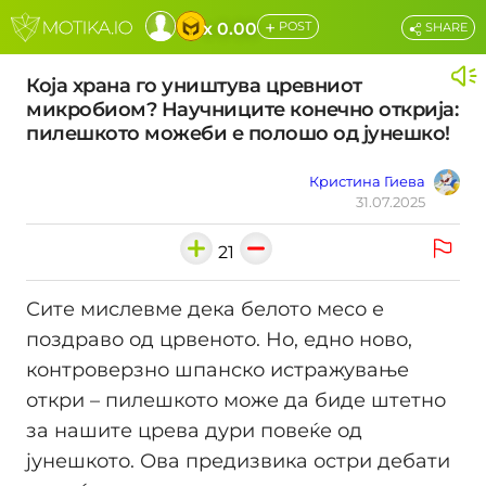
+
x 0.00
POST
SHARE
Која храна го уништува цревниот
микробиом? Научниците конечно открија:
пилешкото можеби е полошо од јунешко!
Кристина Гиева
31.07.2025
21
Сите мислевме дека белото месо е
поздраво од црвеното. Но, едно ново,
контроверзно шпанско истражување
откри – пилешкото може да биде штетно
за нашите црева дури повеќе од
јунешкото. Ова предизвика остри дебати