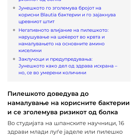
Јунешкото го зголемува бројот на
корисни Blautia бактерии и го зајакнува
цревниот штит
Негативното влијание на пилешкото:
нарушување на шеќерот во крвта и
намалувањето на основните амино
киселини
Заклучоци и предупредувања:
Јунешкото како дел од здрава исхрана –
но, се во умерени количини
Пилешкото доведува до
намалување на корисните бактерии
и се зголемува ризикот од болка
Во студијата на шпанските научници, 16
здрави млади луѓе јаделе или пилешко