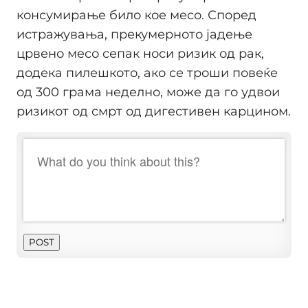
консумирање било кое месо. Според
истражувања, прекумерното јадење
црвено месо сепак носи ризик од рак,
додека пилешкото, ако се троши повеќе
од 300 грама неделно, може да го удвои
ризикот од смрт од дигестивен карцином.
POST