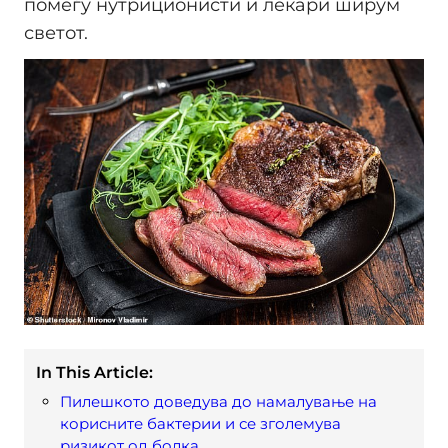
помеѓу нутриционисти и лекари ширум
светот.
In This Article:
Пилешкото доведува до намалување на
корисните бактерии и се зголемува
ризикот од болка