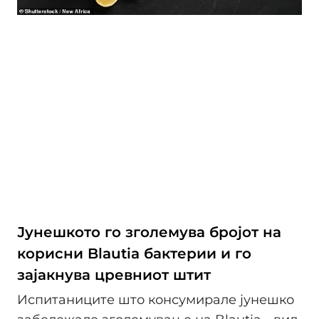
Јунешкото го зголемува бројот на
корисни Blautia бактерии и го
зајакнува цревниот штит
Испитаниците што консумирале јунешко