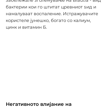
забележале зголемување на Blautia - вид
бактерии кои го штитат цревниот ѕид и
намалуваат воспаление. Истражувачите
користеле јунешко, богато со калиум,
цинк и витамин Б.
Негативното влијание на