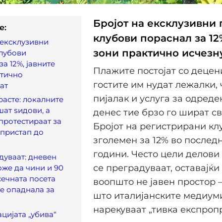
Бројот на ексклузивни
e:
клубови пораснал за 12
 ексклузивни
зони практично исчезн
лубови
а 12%, јавните
Плажите постојат со децен
ктично
гостите им нудат лежалки, 
ат
пијалак и услуга за одреде
расте: локалните
шат ѕидови, а
денес тие брзо го шират св
протестираат за
Бројот на регистрирани кл
пристап до
зголемен за 12% во послед
години. Често цели делови
дуваат: дневен
се преградуваат, оставајќи
оже да чини и 90
сечната посета
воопшто не јавен простор 
е опаднала за
што италијанските медиум
нарекуваат „тивка експропр
цијата „убива“