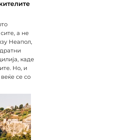
 жителите
ото
сите, а не
изу Неапол,
адратни
илија, каде
те. Но, и
веќе се со