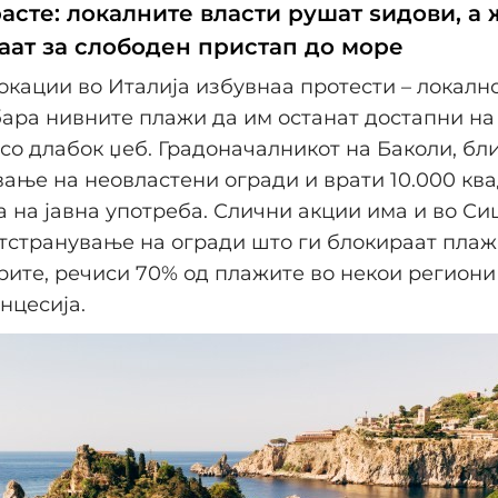
асте: локалните власти рушат ѕидови, а
аат за слободен пристап до море
окации во Италија избувнаа протести – локалн
ара нивните плажи да им останат достапни на 
 со длабок џеб. Градоначалникот на Баколи, бл
ање на неовластени огради и врати 10.000 кв
 на јавна употреба. Слични акции има и во Сиц
тстранување на огради што ги блокираат плажи
рите, речиси 70% од плажите во некои региони 
нцесија.