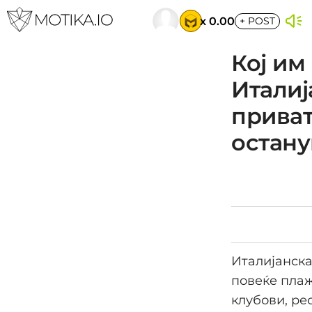
x 0.00
+
POST
Кој им
Италиј
приват
остану
Италијанска
повеќе плаж
клубови, ре