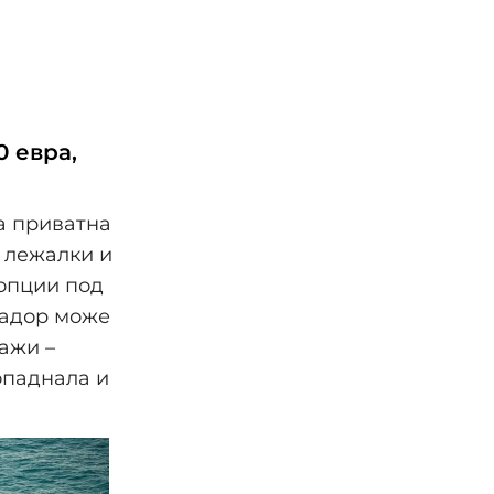
0 евра,
на приватна
 лежалки и
 опции под
 чадор може
ажи –
опаднала и