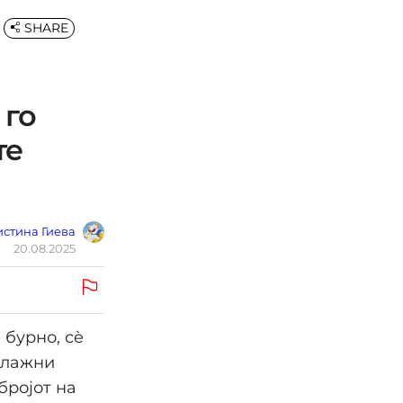
SHARE
 го
те
стина Гиева
20.08.2025
 бурно, сè
плажни
бројот на