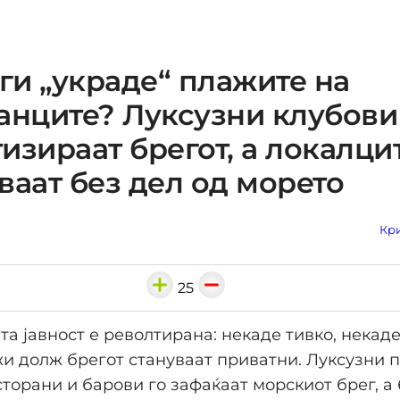
 ги „украде“ плажите на
анците? Луксузни клубови
изираат брегот, а локалци
ваат без дел од морето
Кри
25
та јавност е револтирана: некаде тивко, некаде
и долж брегот стануваат приватни. Луксузни 
сторани и барови го зафаќаат морскиот брег, а 