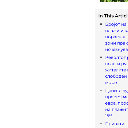
In This Articl
Бројот на
плажи и к
пораснал з
зони пра
исчезнува
Револтот 
власти ру
жителите 
слободен 
море
Цените лу
престој м
евра, про
на плажит
15%
Приватиза