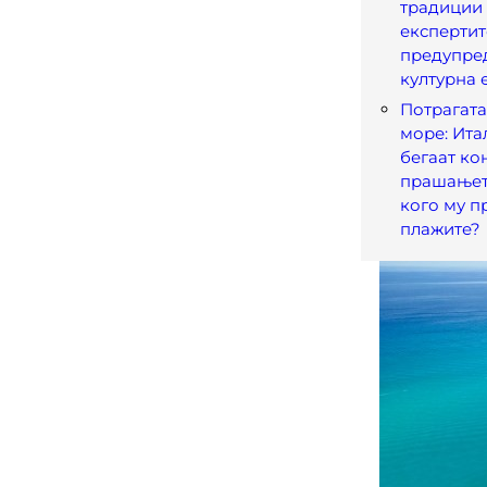
традиции 
експертит
предупред
културна 
Потрагата
море: Ита
бегаат ко
прашањето
кого му п
плажите?