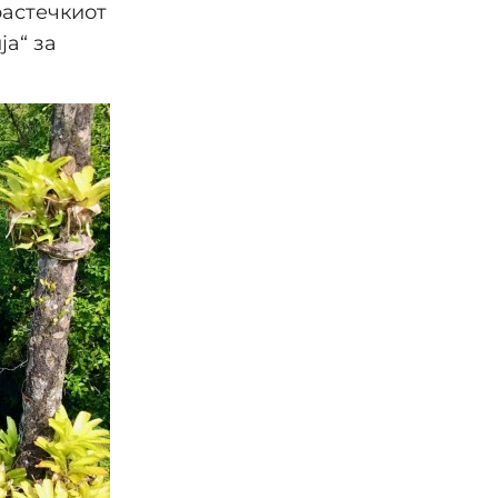
растечкиот
а“ за