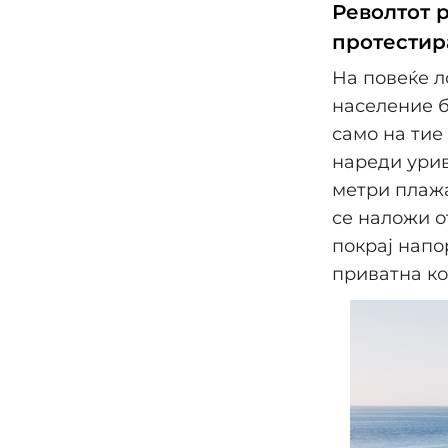
Револтот р
протестир
На повеќе л
население б
само на тие
нареди урив
метри плажа
се наложи о
покрај напо
приватна ко