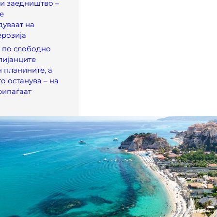
и заедништво –
е
уваат на
ерозија
 по слободно
лијанците
н планините, а
 останува – на
рипаѓаат