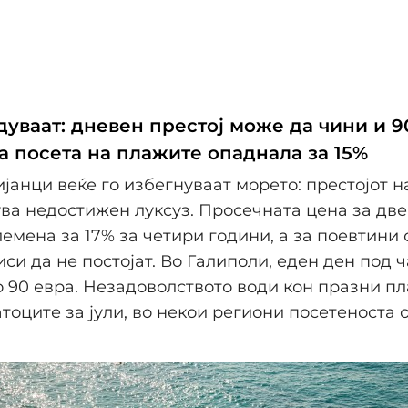
уваат: дневен престој може да чини и 9
а посета на плажите опаднала за 15%
јанци веќе го избегнуваат морето: престојот 
ва недостижен луксуз. Просечната цена за две
лемена за 17% за четири години, а за поевтини
иси да не постојат. Во Галиполи, еден ден под
о 90 евра. Незадоволството води кон празни пл
тоците за јули, во некои региони посетеноста 