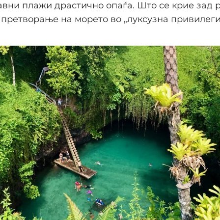
авни плажи драстично опаѓа. Што се крие зад 
претворање на морето во „луксузна привилегиј