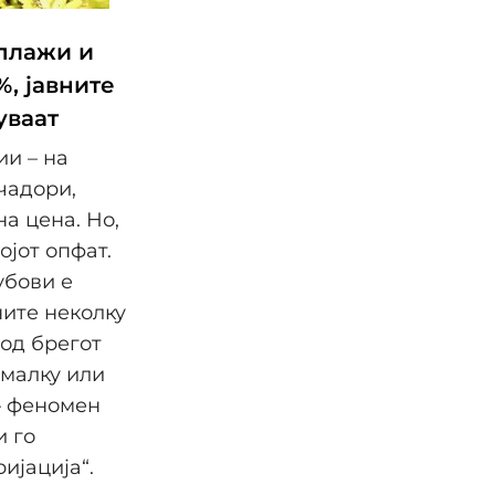
 плажи и
%, јавните
уваат
ии – на
чадори,
на цена. Но,
ојот опфат.
убови е
ните неколку
 од брегот
 малку или
– феномен
и го
ијација“.