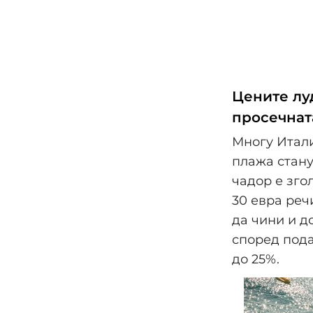
Цените луд
просечнат
Многу Итали
плажа стану
чадор е зго
30 евра реч
да чини и д
според пода
до 25%.