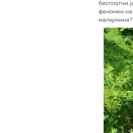
бесплатни ј
феномен на 
малкумина?