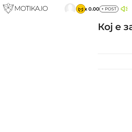
x 0.00
+
POST
Кој е 