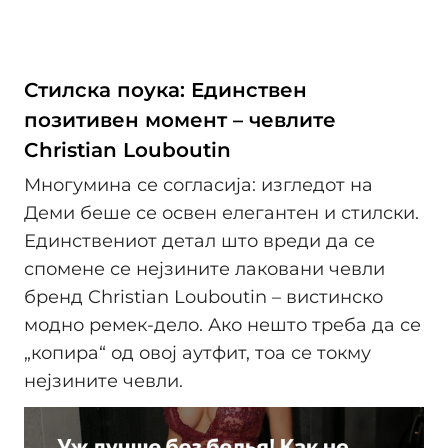
Стилска поука: Единствен
позитивен момент – чевлите
Christian Louboutin
Многумина се согласија: изгледот на
Деми беше се освен елегантен и стилски.
Единствениот детал што вреди да се
спомене се нејзините лаковани чевли
бренд Christian Louboutin – вистинско
модно ремек-дело. Ако нешто треба да се
„копира“ од овој аутфит, тоа се токму
нејзините чевли.