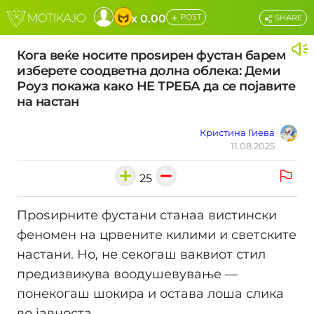
+
x 0.00
POST
SHARE
Кога веќе носите проѕирен фустан барем
изберете соодветна долна облека: Деми
Роуз покажа како НЕ ТРЕБА да се појавите
на настан
Кристина Гиева
11.08.2025
25
Проѕирните фустани станаа вистински
феномен на црвените килими и светските
настани. Но, не секогаш ваквиот стил
предизвикува воодушевување —
понекогаш шокира и остава лоша слика
во јавноста.