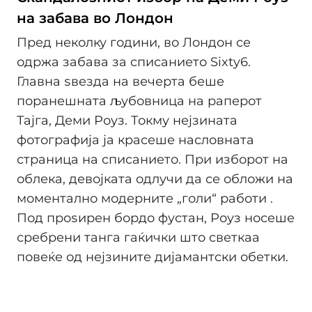
на забава во Лондон
Пред неколку години, во Лондон се
одржа забава за списанието Sixty6.
Главна ѕвезда на вечерта беше
поранешната љубовница на раперот
Тајга, Деми Роуз. Токму нејзината
фотографија ја красеше насловната
страница на списанието. При изборот на
облека, девојката одлучи да се обложи на
моментално модерните „голи“ работи .
Под проѕирен бордо фустан, Роуз носеше
сребрени танга гаќички што светкаа
повеќе од нејзините дијамантски обетки.