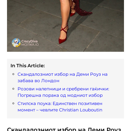
In This Article:
Скандалозниот избор на Деми Роуз на
забава во Лондон
Розови налепници и сребрени гаќички:
Погрешна порака од модниот избор
Стилска поука: Единствен позитивен
момент – чевлите Christian Louboutin
Скандалозниот избор на Деми Роуз