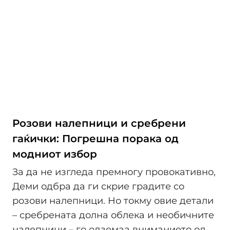
Розови налепници и сребрени
гаќички: Погрешна порака од
модниот избор
За да не изгледа премногу провокативно,
Деми одбра да ги скрие градите со
розови налепници. Но токму овие детали
– сребрената долна облека и необичните
налепници – го одземаа вниманието од