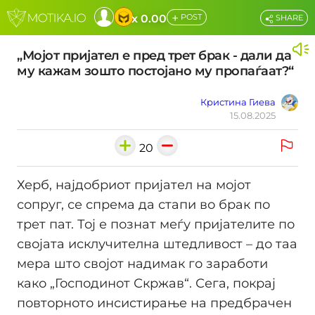
+
x 0.00
POST
SHARE
„Мојот пријател е пред трет брак - дали да
му кажам зошто постојано му пропаѓаат?“
Кристина Гиева
15.08.2025
20
Херб, најдобриот пријател на мојот
сопруг, се спрема да стапи во брак по
трет пат. Тој е познат меѓу пријателите по
својата исклучителна штедливост – до таа
мера што својот надимак го заработи
како „Господинот Скржав“. Сега, покрај
повторното инсистирање на предбрачен