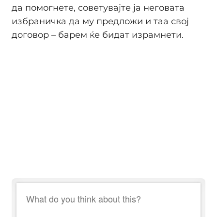
да помогнете, советувајте ја неговата
избраничка да му предложи и таа свој
договор – барем ќе бидат израмнети.