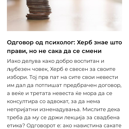
Одговор од психолог: Херб знае што
прави, но не сака да се смени
Иако делува како добро воспитан и
љубезен човек, Херб е свесен за своите
избори. Тој прв пат на сите свои невести
им дал да потпишат предбрачен договор,
а веќе и третата невеста ќе мора да се
консултира со адвокат, за да нема
непријатни изненадувања. Мислите дека
треба да му се држи лекција за свадбена
етика? Одговорот е: ако навистина сакате