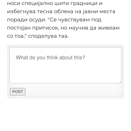
носи специјално шити градници и
избегнува тесна облека на јавни места
поради осуди. "Се чувствувам под
постојан притисок, но научив да живеам
со тоа," споделува таа.
POST