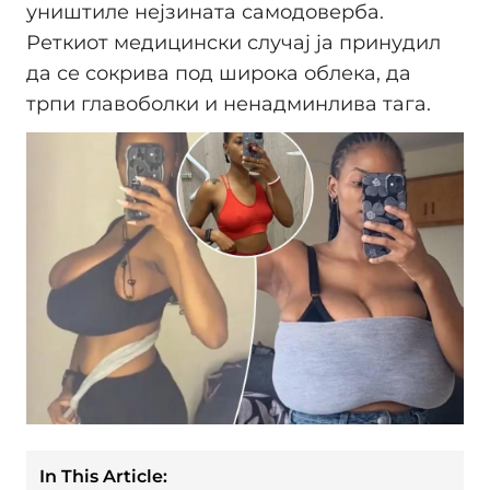
уништиле нејзината самодоверба.
Реткиот медицински случај ја принудил
да се сокрива под широка облека, да
трпи главоболки и ненадминлива тага.
In This Article: