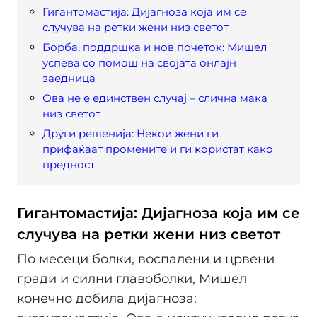
Гигантомастија: Дијагноза која им се
случува на ретки жени низ светот
Борба, поддршка и нов почеток: Мишел
успева со помош на својата онлајн
заедница
Ова не е единствен случај – слична мака
низ светот
Други решенија: Некои жени ги
прифаќаат промените и ги користат како
предност
Гигантомастија: Дијагноза која им се
случува на ретки жени низ светот
По месеци болки, воспалени и црвени
гради и силни главоболки, Мишел
конечно добила дијагноза: