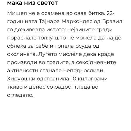
мака низ светот
Мишел не е осамена во оваа битка. 22-
годишната Тајнара Маркондес од Бразил
го доживеала истото: нејзините гради
пораснале толку, што не можела да најде
облека за себе и трпела осуда од
околината. Луѓето мислеле дека краде
производи во градите, а секојдневните
активности станале неподносливи.
Хируршки одстранила 10 килограми
ткиво и денес со радост гледа во
огледало.