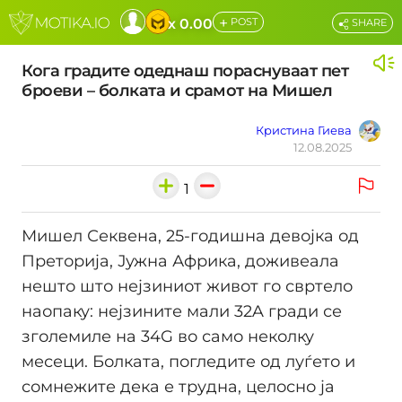
+
x 0.00
POST
SHARE
Кога градите одеднаш пораснуваат пет
броеви – болката и срамот на Мишел
Кристина Гиева
12.08.2025
1
Мишел Секвена, 25-годишна девојка од
Преторија, Јужна Африка, доживеала
нешто што нејзиниот живот го свртело
наопаку: нејзините мали 32A гради се
зголемиле на 34G во само неколку
месеци. Болката, погледите од луѓето и
сомнежите дека е трудна, целосно ја