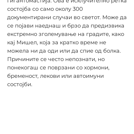
гигантомастија. Ова е исклучително ретка
состојба со само околу 300
документирани случаи во светот. Може да
се појави наеднаш и брзо да предизвика
екстремно зголемување на градите, како
кај Мишел, која за кратко време не
можела ни да оди или да спие од болка.
Причините се често непознати, но
понекогаш се поврзани со хормони,
бременост, лекови или автоимуни
состојби.