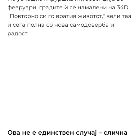
февруари, градите ѝ се намалени на 34D.
"Повторно си го вратив животот," вели таа
и сега полна со нова самодоверба и
радост.
Ова не е единствен случај – слична