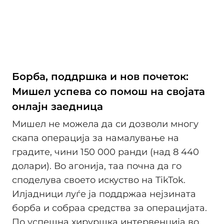
Борба, поддршка и нов почеток:
Мишел успева со помош на својата
онлајн заедница
Мишел не можела да си дозволи многу
скапа операција за намалување на
градите, чини 150 000 ранди (над 8 440
долари). Во агонија, таа почна да го
споделува своето искуство на TikTok.
Илјадници луѓе ја поддржаа нејзината
борба и собраа средства за операцијата.
По успешна хируршка интервенција во