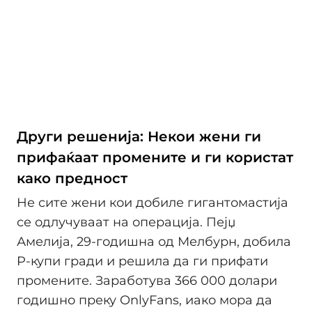
Други решенија: Некои жени ги
прифаќаат промените и ги користат
како предност
Не сите жени кои добиле гигантомастија
се одлучуваат на операција. Пејџ
Амелија, 29-годишна од Мелбурн, добила
P-купи гради и решила да ги прифати
промените. Заработува 366 000 долари
годишно преку OnlyFans, иако мора да