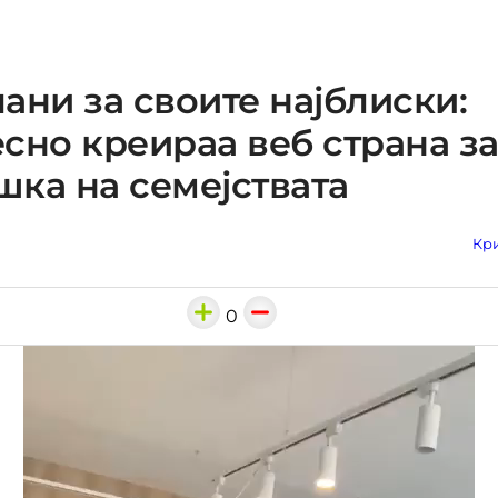
ани за своите најблиски:
сно креираа веб страна з
ка на семејствата
Кри
0