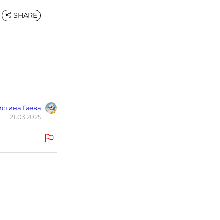
SHARE
а
стина Гиева
21.03.2025