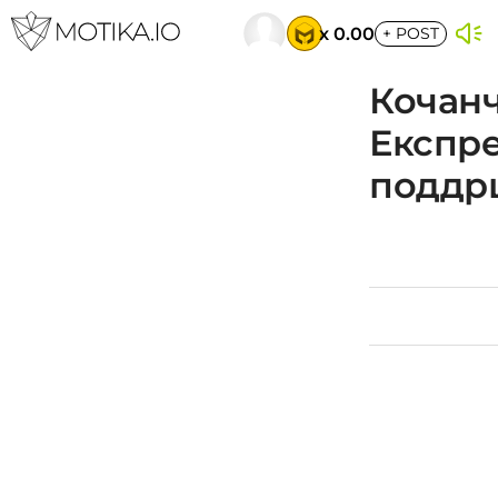
x 0.00
+
POST
Кочанч
Експре
поддрш