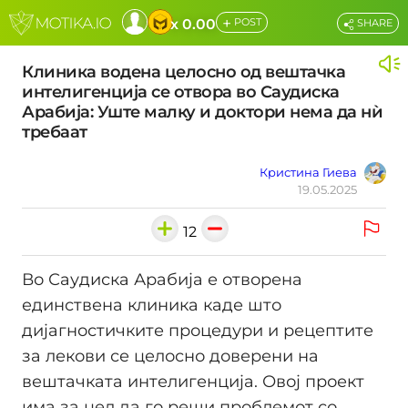
+
x 0.00
POST
SHARE
Клиника водена целосно од вештачка
интелигенција се отвора во Саудиска
Арабија: Уште малку и доктори нема да нѝ
требаат
Кристина Гиева
19.05.2025
12
Во Саудиска Арабија е отворена
единствена клиника каде што
дијагностичките процедури и рецептите
за лекови се целосно доверени на
вештачката интелигенција. Овој проект
има за цел да го реши проблемот со