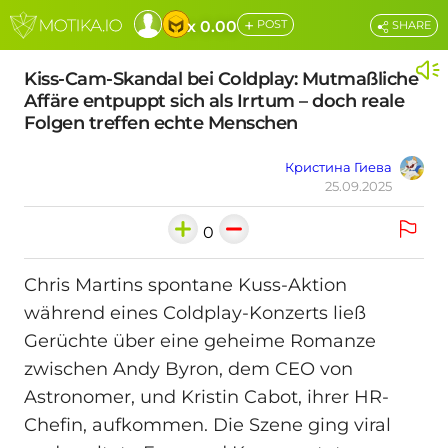
+
x 0.00
POST
SHARE
Kiss-Cam-Skandal bei Coldplay: Mutmaßliche
Affäre entpuppt sich als Irrtum – doch reale
Folgen treffen echte Menschen
Кристина Гиева
25.09.2025
0
Chris Martins spontane Kuss-Aktion
während eines Coldplay-Konzerts ließ
Gerüchte über eine geheime Romanze
zwischen Andy Byron, dem CEO von
Astronomer, und Kristin Cabot, ihrer HR-
Chefin, aufkommen. Die Szene ging viral