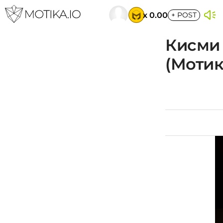
x 0.00
+
POST
Кисми 
(Мотик