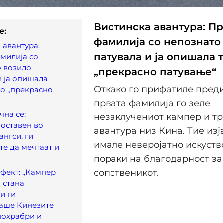
Вистинска авантура: Пр
e:
фамилија со непознато
 авантура:
патувала и ја опишала 
милија со
о возило
„прекрасно патување“
и ја опишала
Откако го прифатиле преди
ко „прекрасно
“
првата фамилија го зеле
чна сè:
незаклучениот кампер и тр
оставен во
авантура низ Кина. Тие изј
ангси, ги
имале неверојатно искуство
те да мечтаат и
пораки на благодарност за
фект: „Кампер
сопственикот.
“ стана
и ги
аше Кинезите
похрабри и