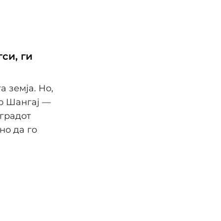
си, ги
а земја. Но,
во Шангај —
 градот
но да го