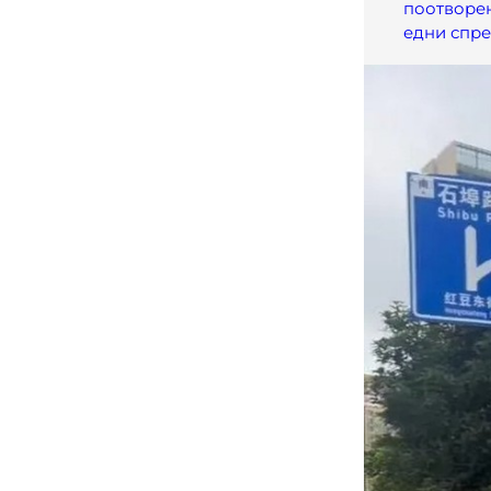
поотворе
едни спре