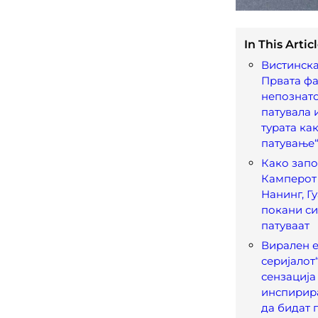
In This Articl
Вистинска
Првата фа
непознат
патувала 
турата ка
патување
Како запо
Камперот 
Нанинг, Гу
покани си
патуваат
Вирален е
серијалот
сензација 
инспирир
да бидат 