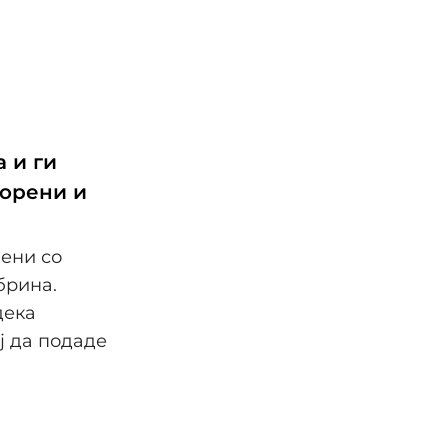
 и ги
ворени и
вени со
брина.
дека
ј да подаде