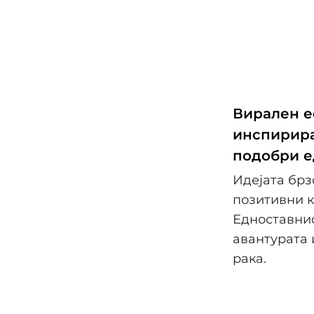
Вирален еф
инспирира
подобри е
Идејата брз
позитивни к
Едноставнио
авантурата 
рака.