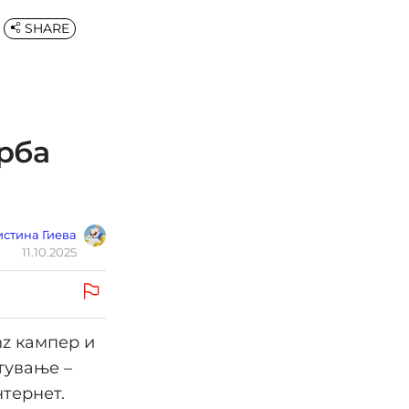
SHARE
рба
стина Гиева
11.10.2025
nz кампер и
тување –
нтернет.