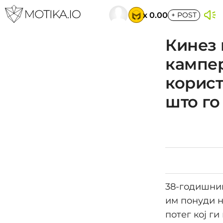
x 0.00
+
POST
Кинез 
кампер
корист
што го
38-годишник
им понуди н
потег кој г