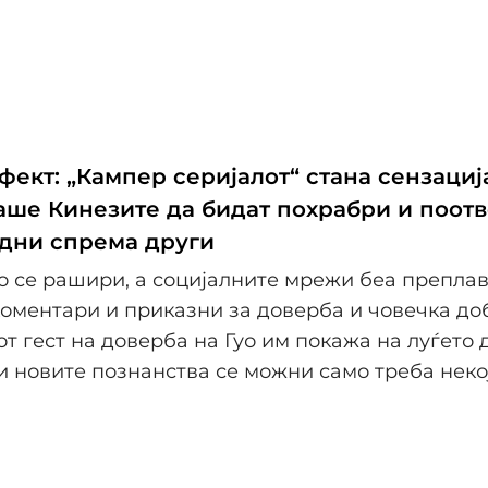
ект: „Кампер серијалот“ стана сензација
ше Кинезите да бидат похрабри и поот
дни спрема други
о се рашири, а социјалните мрежи беа препла
оментари и приказни за доверба и човечка до
т гест на доверба на Гуо им покажа на луѓето 
и новите познанства се можни само треба неко