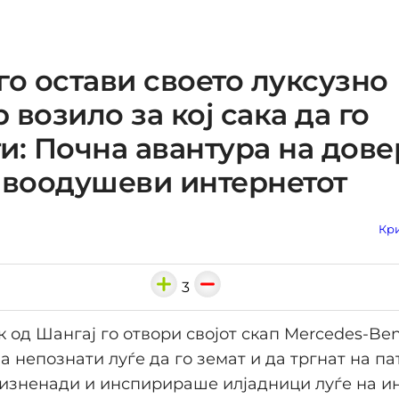
го остави своето луксузно
 возило за кој сака да го
и: Почна авантура на дове
 воодушеви интернетот
Кри
3
 од Шангај го отвори својот скап Mercedes-Be
а непознати луѓе да го земат и да тргнат на па
и изненади и инспирираше илјадници луѓе на и