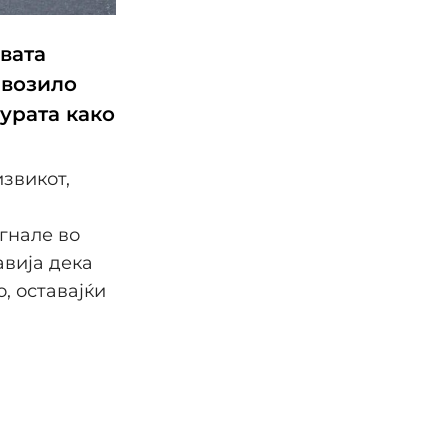
вата
 возило
турата како
звикот,
гнале во
авија дека
, оставајќи