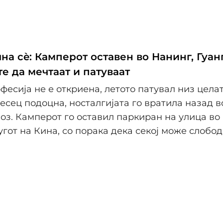
на сè: Камперот оставен во Нанинг, Гуанг
е да мечтаат и патуваат
офесија не е откриена, летото патувал низ целат
есец подоцна, носталгијата го вратила назад 
 воз. Камперот го оставил паркиран на улица во
југот на Кина, со порака дека секој може слобод