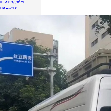
ни и подобри
ма други