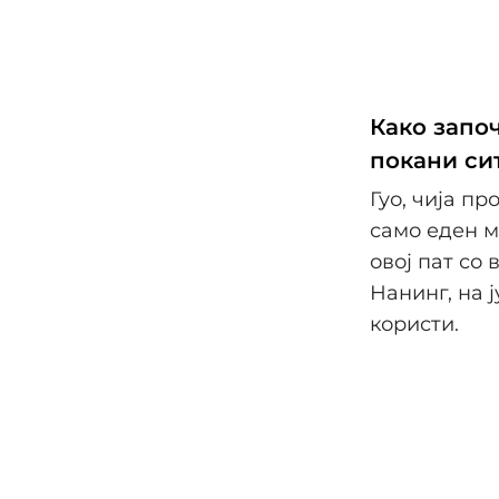
Како започ
покани сит
Гуо, чија пр
само еден м
овој пат со
Нанинг, на 
користи.