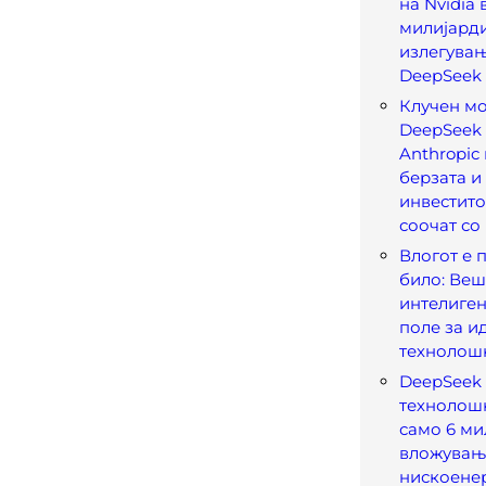
на Nvidia
милијард
излегувањ
DeepSeek
Клучен мо
DeepSeek 
Anthropic
берзата и
инвестито
соочат со
Влогот е 
било: Веш
интелиген
поле за и
технолош
DeepSeek 
технолошк
само 6 м
вложувањ
нискоенер