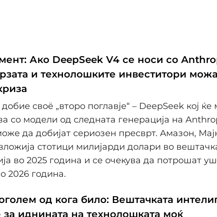
ент: Ако DeepSeek V4 се носи со Anthro
ерзата и технолошките инвеститори можа
криза
 добие своё „второ поглавје“ – DeepSeek кој ќе
а со модели од следната генерација на Anthro
може да добијат сериозен пресврт. Амазон, Мај
 вложија стотици милијарди долари во вештачк
ја во 2025 година и се очекува да потрошат уш
о 2026 година.
оголем од кога било: Вештачката интели
е за иднината на технолошката моќ