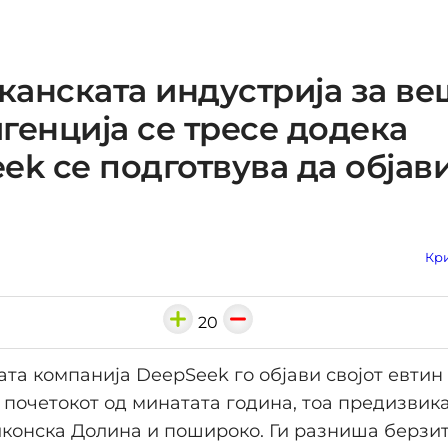
анската индустрија за ве
генција се тресе додека
ek се подготвува да објав
Кри
20
ата компанија DeepSeek го објави својот евтин
 почетокот од минатата година, тоа предизвик
конска Долина и пошироко. Ги разниша берзите