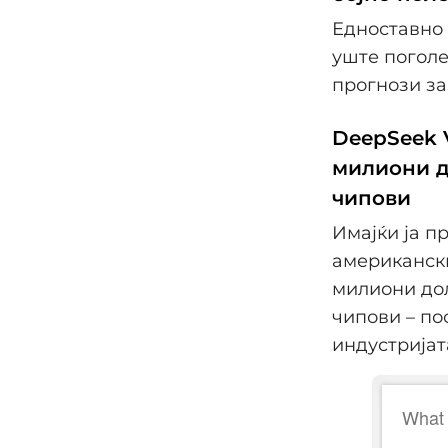
Едноставно 
уште поголе
прогнози з
DeepSeek 
милиони д
чипови
Имајќи ја п
американски
милиони дол
чипови – по
индустријат