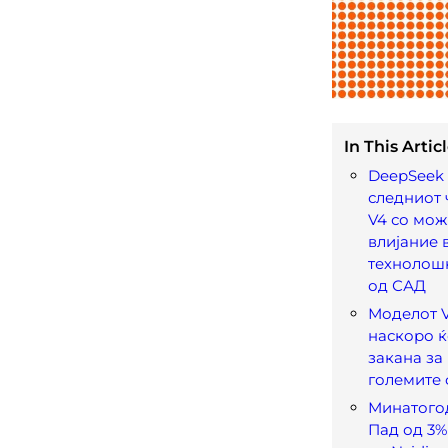
In This Articl
DeepSeek 
следниот 
V4 со мож
влијание 
технолош
од САД
Моделот V
наскоро ќ
закана за
големите
Минатого
Пад од 3%