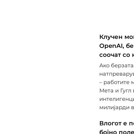
Клучен мом
OpenAI, б
соочат со 
Ако берзата
натпреварув
– работите 
Мета и Гугл
интелигенци
милијарди в
Влогот е п
бојно пол