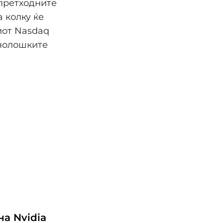
претходните
а колку ќе
иот Nasdaq
хнолошките
а Nvidia