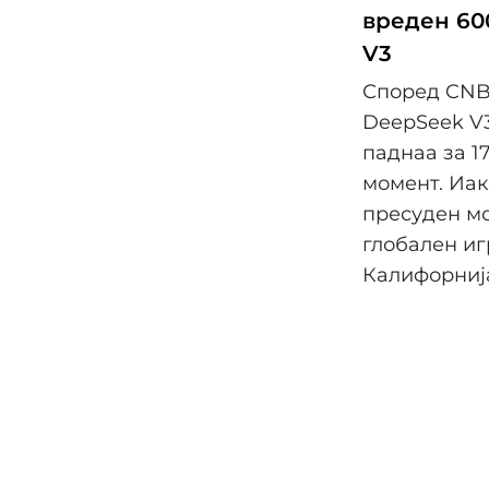
вреден 60
V3
Според CNBC
DeepSeek V3
паднаа за 1
момент. Иак
пресуден мо
глобален иг
Калифорниј