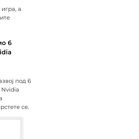
игра, а
ните
мо 6
idia
звој под 6
 Nvidia
а
рстете се.