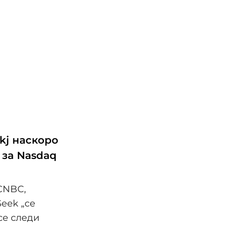
kј наскоро
 за Nasdaq
CNBC,
eek „се
се следи