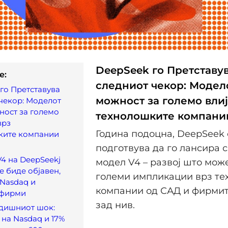
DeepSeek го Претставу
e:
следниот чекор: Модел
го Претставува
можност за големо вли
чекор: Моделот
ност за големо
технолошките компани
врз
Година подоцна, DeepSeek 
ките компании
подготвува да го лансира с
4 на DeepSeekј
модел V4 – развој што мож
е биде објавен,
големи импликации врз те
 Nasdaq и
компании од САД и фирмите
 фирми
зад нив.
дишниот шок:
 на Nasdaq и 17%