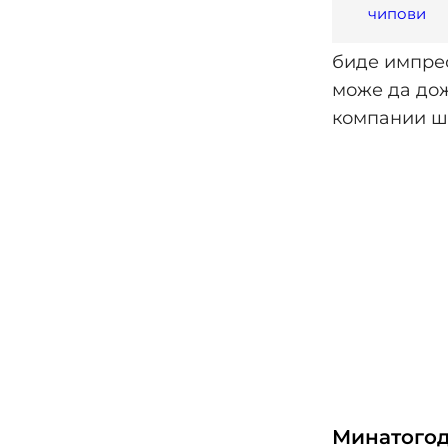
чипови
биде импрес
може да дож
компании шт
Минатогод