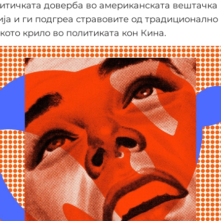
итичката доверба во американската вештачка
ја и ги подгреа стравовите од традиционално
кото крило во политиката кон Кина.