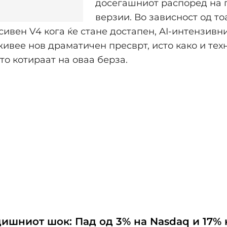
досегашниот распоред на 
верзии. Во зависност од то
ивен V4 кога ќе стане достапен, AI-интензивн
ивее нов драматичен пресврт, исто како и те
о котираат на оваа берза.
ишниот шок: Пад од 3% на Nasdaq и 17% н