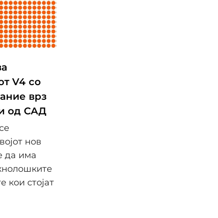
ва
от V4 со
јание врз
и од САД
се
војот нов
е да има
хнолошките
 кои стојат