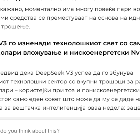
кажано, моментално има многу повеќе пари во 
ми средства се преместуваат на основа на ид
а трошење.
V3 го изненади технолошкиот свет со са
олари вложување и нискоенергетски Nv
редвид дека DeepSeek V3 успеа да го збунува
от технолошки сектор со вкупни трошоци за ра
ари – користејќи при тоа и понискоенергетски
стои само еден совет што може да му се даде н
а за вештачка интелигенција оваа недела: зацв