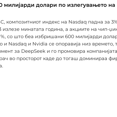
0 милијарди долари по излегувањето на
, композитниот индекс на Nasdaq падна за 3%
 излезе минатата година, а акциите на чип-џин
7%, со што беа избришани 600 милијарди дола
о и Nasdaq и Nvidia се опоравија низ времето,
мент за DeepSeek и го промовира компанијата
рач во просторот каде до тогаш доминираа фи
а.