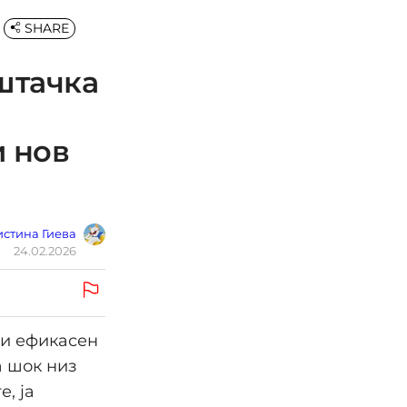
SHARE
штачка
и нов
стина Гиева
24.02.2026
 и ефикасен
а шок низ
, ја