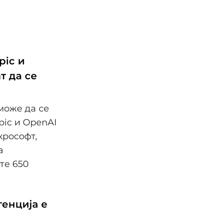
pic и
т да се
 може да се
pic и OpenAI
крософт,
а
те 650
генција е