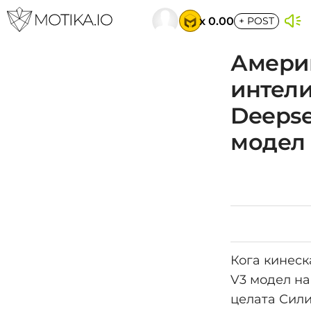
x 0.00
+
POST
Америк
интели
Deepse
модел
Кога кинеск
V3 модел на
целата Сили