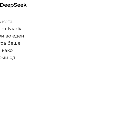
 DeepSeek
 кога
от Nvidia
ри во еден
 тоа беше
 како
рми од