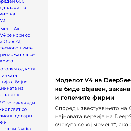
 вреден 600
и долари по
ето на
 V3
мент: Ако
V4 се носи со
 и OpenAI,
 технолошките
ри можат да се
 криза
поголем од кога
тачката
Моделот V4 на DeepSee
ција е бојно
днината на
ќе биде објавен, закана
ката моќ
и големите фирми
V3 го изненади
Според известувањето на 
иот свет со
илиони долари
најновата верзија на DeepS
е и
очекува секој момент“, ако 
гетски Nvidia