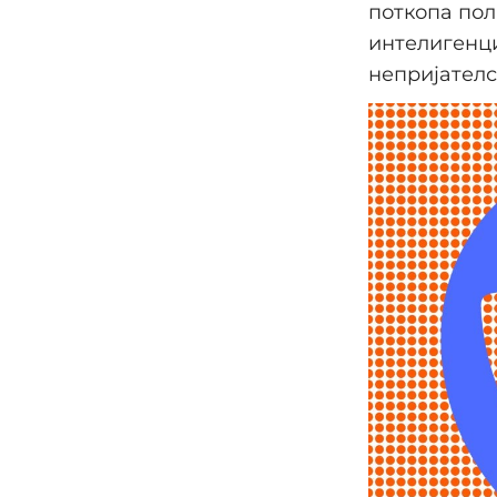
поткопа пол
интелигенци
непријателс