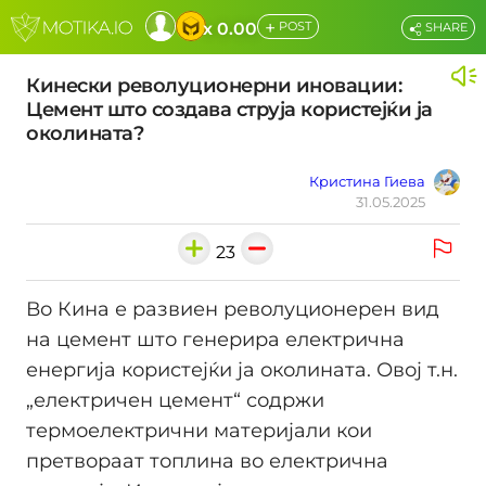
+
x 0.00
POST
SHARE
Кинески револуционерни иновации:
Цeмент што создава струја користејќи ја
околината?
Кристина Гиева
31.05.2025
23
Во Кина е развиен револуционерен вид
на цемент што генерира електрична
енергија користејќи ја околината. Овој т.н.
„електричен цемент“ содржи
термоелектрични материјали кои
претвораат топлина во електрична