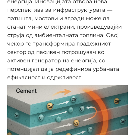
енергија. Иновацијата отвора нова
перспектива за инфраструктурата —
патишта, мостови и згради може да
станат мини електрани, произведувајќи
струја од амбиенталната топлина. Овој
чекор го трансформира градежниот
сектор од пасивен потрошувач во
активен генератор на енергија, со
потенцијал да ја редефинира урбаната
ефикасност и одржливост.