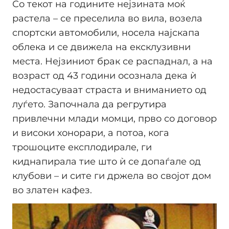
Со текот на годините нејзината моќ
растела – се преселила во вила, возела
спортски автомобили, носела најскапа
облека и се движела на ексклузивни
места. Нејзиниот брак се распаднал, а на
возраст од 43 години осознала дека ѝ
недостасуваат страста и вниманието од
луѓето. Започнала да регрутира
привлечни млади момци, прво со договор
и високи хонорари, а потоа, кога
трошоците експлодирале, ги
киднапирала тие што ѝ се допаѓале од
клубови – и сите ги држела во својот дом
во златен кафез.