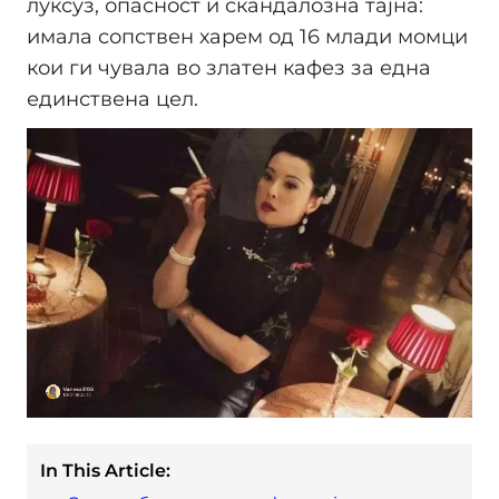
луксуз, опасност и скандалозна тајна:
имала сопствен харем од 16 млади момци
кои ги чувала во златен кафез за една
единствена цел.
In This Article: