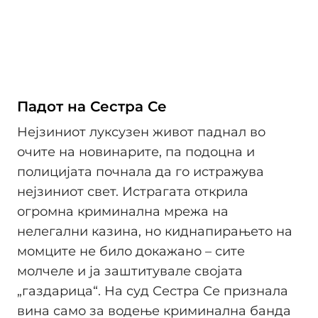
Падот на Сестра Се
Нејзиниот луксузен живот паднал во
очите на новинарите, па подоцна и
полицијата почнала да го истражува
нејзиниот свет. Истрагата открила
огромна криминална мрежа на
нелегални казина, но киднапирањето на
момците не било докажано – сите
молчеле и ја заштитувале својата
„газдарица“. На суд Сестра Се признала
вина само за водење криминална банда