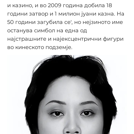
и казино, и во 2009 година добила 18
години затвор и 1 милион јуани казна. На
50 години загубила се', но нејзиното име
останува симбол на една од
најстрашните и најексцентрични фигури
во кинеското подземје.