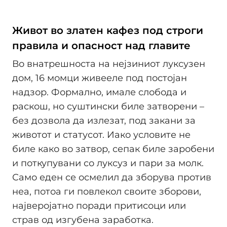
Живот во златен кафез под строги
правила и опасност над главите
Во внатрешноста на нејзиниот луксузен
дом, 16 момци живееле под постојан
надзор. Формално, имале слобода и
раскош, но суштински биле затворени –
без дозвола да излезат, под закани за
животот и статусот. Иако условите не
биле како во затвор, сепак биле заробени
и поткупувани со луксуз и пари за молк.
Само еден се осмелил да зборува против
неа, потоа ги повлекол своите зборови,
најверојатно поради притисоци или
страв од изгубена заработка.