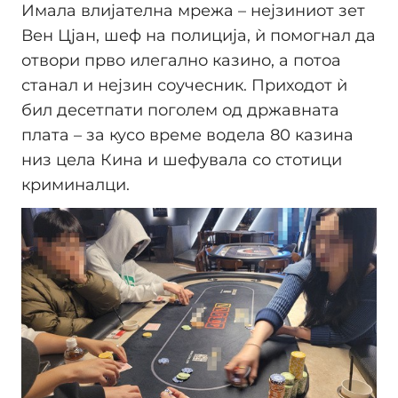
Имала влијателна мрежа – нејзиниот зет
Вен Цјан, шеф на полиција, ѝ помогнал да
отвори прво илегално казино, а потоа
станал и нејзин соучесник. Приходот ѝ
бил десетпати поголем од државната
плата – за кусо време водела 80 казина
низ цела Кина и шефувала со стотици
криминалци.