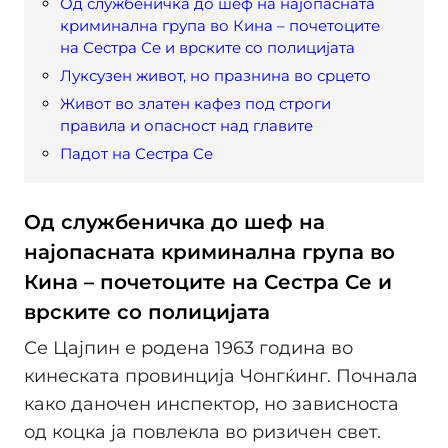
Од службеничка до шеф на најопасната
криминална група во Кина – почетоците
на Сестра Се и врските со полицијата
Луксузен живот, но празнина во срцето
Живот во златен кафез под строги
правила и опасност над главите
Падот на Сестра Се
Од службеничка до шеф на
најопасната криминална група во
Кина – почетоците на Сестра Се и
врските со полицијата
Се Цајпин е родена 1963 година во
кинеската провинција Чонгќинг. Почнала
како даночен инспектор, но зависноста
од коцка ја повлекла во ризичен свет.