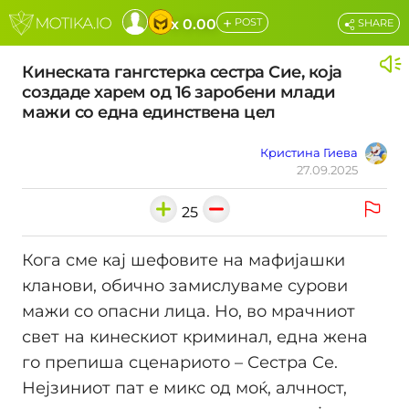
+
x 0.00
POST
SHARE
Кинеската гангстерка сестра Сие, која
создаде харем од 16 заробени млади
мажи со една единствена цел
Кристина Гиева
27.09.2025
25
Кога сме кај шефовите на мафијашки
кланови, обично замислуваме сурови
мажи со опасни лица. Но, во мрачниот
свет на кинескиот криминал, една жена
го препиша сценариото – Сестра Се.
Нејзиниот пат е микс од моќ, алчност,