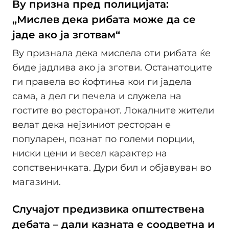
Ву призна пред полицијата:
„Мислев дека рибата може да се
јаде ако ја зготвам“
Ву признала дека мислела оти рибата ќе
биде јадлива ако ја зготви. Останатоците
ги правела во ќофтиња кои ги јадела
сама, а дел ги печела и служела на
гостите во ресторанот. Локалните жители
велат дека нејзиниот ресторан е
популарен, познат по големи порции,
ниски цени и весел карактер на
сопственичката. Дури бил и објавуван во
магазини.
Случајот предизвика општествена
дебата – дали казната е соодветна и