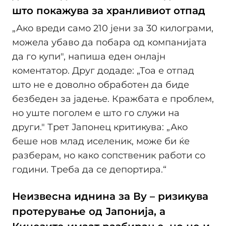
што покажува за хранливиот отпад
„Ако вреди само 210 јени за 30 килограми,
можела убаво да побара од компанијата
да го купи", напиша еден онлајн
коментатор. Друг додаде: „Тоа е отпад
што не е доволно обработен да биде
безбеден за јадење. Кражбата е проблем,
но уште поголем е што го служи на
други." Трет Јапонец критикува: „Ако
беше нов млад иселеник, може би ќе
разберам, но како сопственик работи со
години. Треба да се депортира.“
Неизвесна иднина за Ву – ризикува
протерување од Јапонија, а