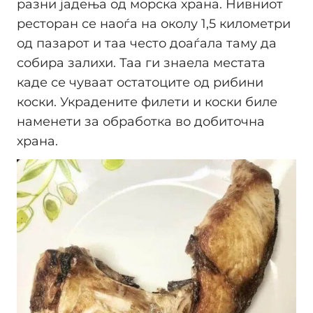
разни јадења од морска храна. Нивниот
ресторан се наоѓа на околу 1,5 километри
од пазарот и таа често доаѓала таму да
собира залихи. Таа ги знаела местата
каде се чуваат остатоците од рибини
коски. Украдените филети и коски биле
наменети за обработка во добиточна
храна.