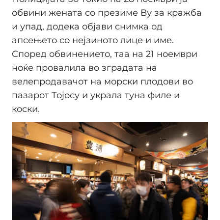
обвини жената со презиме Ву за кражба
и упад, додека објави снимка од
апсењето со нејзиното лице и име.
Според обвинението, таа на 21 ноември
ноќе провалила во зградата на
велепродавачот на морски плодови во
пазарот Тојосу и украла туна филе и
коски.