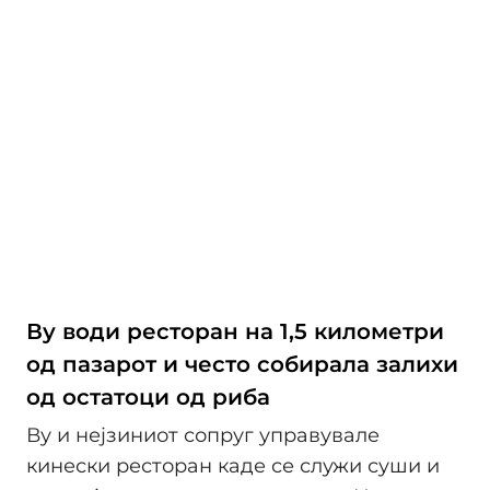
Ву води ресторан на 1,5 километри
од пазарот и често собирала залихи
од остатоци од риба
Ву и нејзиниот сопруг управувале
кинески ресторан каде се служи суши и