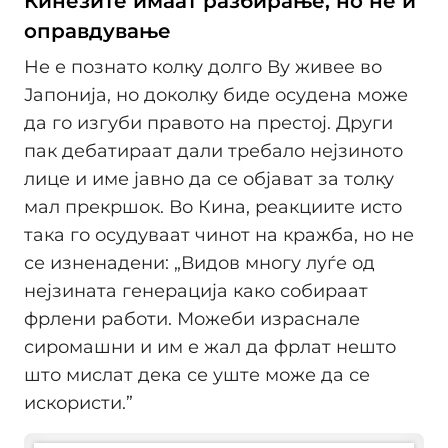
Кинезите имаат разбирање, но не и
оправдување
Не е познато колку долго Ву живее во
Јапонија, но доколку биде осудена може
да го изгуби правото на престој. Други
пак дебатираат дали требало нејзиното
лице и име јавно да се објават за толку
мал прекршок. Во Кина, реакциите исто
така го осудуваат чинот на кражба, но не
се изненадени: „Видов многу луѓе од
нејзината генерација како собираат
фрлени работи. Можеби израснале
сиромашни и им е жал да фрлат нешто
што мислат дека се уште може да се
искористи.”