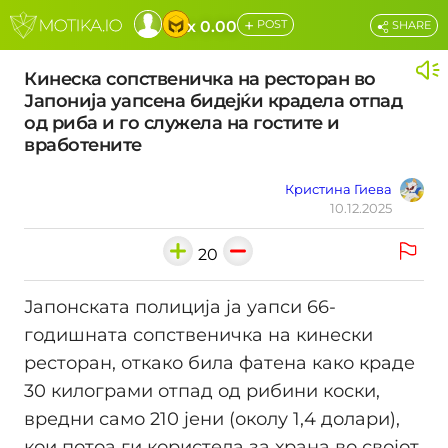
+
x 0.00
POST
SHARE
Кинеска сопственичка на ресторан во
Јапонија уапсена бидејќи крадела отпад
од риба и го служела на гостите и
вработените
Кристина Гиева
10.12.2025
20
Јапонската полиција ја уапси 66-
годишната сопственичка на кинески
ресторан, откако била фатена како краде
30 килограми отпад од рибини коски,
вредни само 210 јени (околу 1,4 долари),
кои потоа ги користела за храна во својот