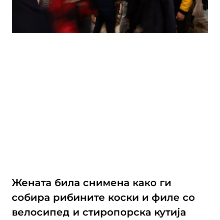
Жената била снимена како ги
собира рибините коски и филе со
велосипед и стиропорска кутија