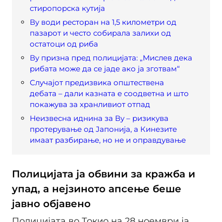
стиропорска кутија
Ву води ресторан на 1,5 километри од
пазарот и често собирала залихи од
остатоци од риба
Ву призна пред полицијата: „Мислев дека
рибата може да се јаде ако ја зготвам“
Случајот предизвика општествена
дебата – дали казната е соодветна и што
покажува за хранливиот отпад
Неизвесна иднина за Ву – ризикува
протерување од Јапонија, а Кинезите
имаат разбирање, но не и оправдување
Полицијата ја обвини за кражба и
упад, а нејзиното апсење беше
јавно објавено
Полицијата во Токио на 28 ноември ја