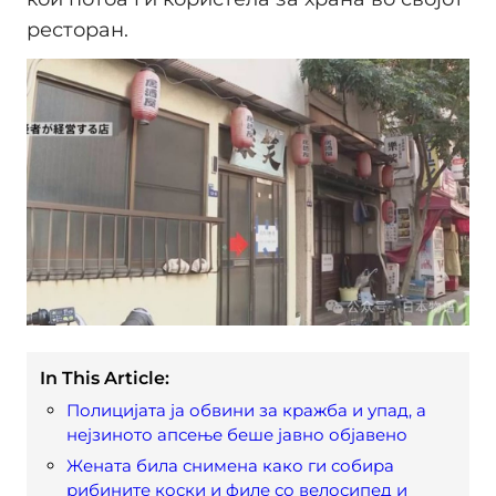
ресторан.
In This Article:
Полицијата ја обвини за кражба и упад, а
нејзиното апсење беше јавно објавено
Жената била снимена како ги собира
рибините коски и филе со велосипед и