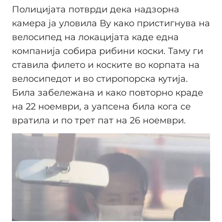
Полицијата потврди дека надзорна
камера ја уловила Ву како пристигнува на
велосипед на локацијата каде една
компанија собира рибини коски. Таму ги
ставила филето и коските во корпата на
велосипедот и во стиропорска кутија.
Била забележана и како повторно краде
на 22 ноември, а уапсена била кога се
вратила и по трет пат на 26 ноември.