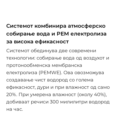
Системот комбинира атмосферско
собирање вода и PEM електролиза
за висока ефикасност
Системот обединува две современи
технологии: собирање вода од воздухот и
протонообменска мембранска
електролиза (PEMWE). Ова овозможува
создавање чист водород со голема
ефикасност, дури и при влажност од само
20%. При умерена влажност (околу 40%),
добиваат речиси 300 милилитри водород
на час.