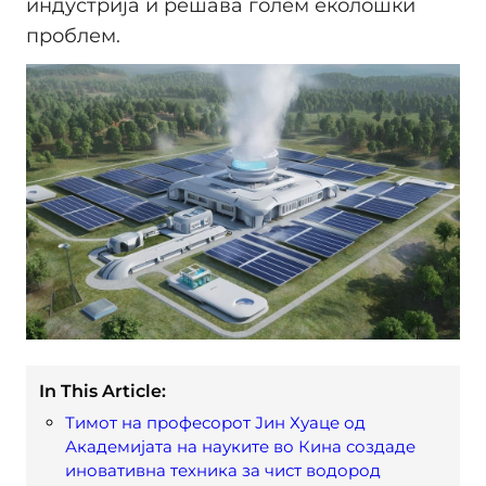
индустрија и решава голем еколошки
проблем.
In This Article:
Тимот на професорот Јин Хуаце од
Академијата на науките во Кина создаде
иновативна техника за чист водород