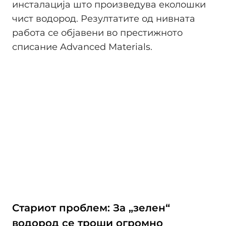
инсталација што произведува еколошки
чист водород. Резултатите од нивната
работа се објавени во престижното
списание Advanced Materials.
Стариот проблем: За „зелен“
водород се троши огромно