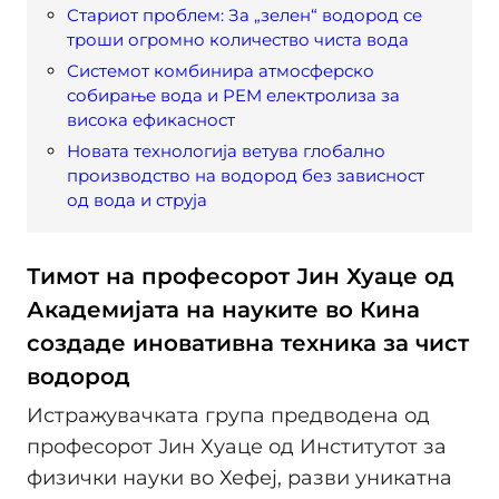
Стариот проблем: За „зелен“ водород се
троши огромно количество чиста вода
Системот комбинира атмосферско
собирање вода и PEM електролиза за
висока ефикасност
Новата технологија ветува глобално
производство на водород без зависност
од вода и струја
Тимот на професорот Јин Хуаце од
Академијата на науките во Кина
создаде иновативна техника за чист
водород
Истражувачката група предводена од
професорот Јин Хуаце од Институтот за
физички науки во Хефеј, разви уникатна