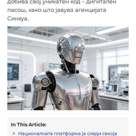
добива свој уникатен код – дигитален
пасош, како што јавува агенцијата
Синхуа.
In This Article:
Националната платформа ја следи секоја