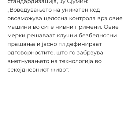
стандардизација, Ју Сјумин:
„Воведувањето на уникатен код
овозможува целосна контрола врз овие
машини во сите нивни примени. Овие
мерки решаваат клучни безбедносни
прашања и јасно ги дефинираат
одговорностите, што го забрзува
вметнувањето на технологија во
секојдневниот живот.“