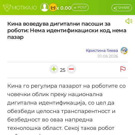
+
x 0.00
POST
SHARE
Кина воведува дигитални пасоши за
роботи: Нема идентификациски код, нема
пазар
Кристина Гиева
01.06.2026
25
Кина го регулира пазарот на роботите со
човечки облик преку национална
дигитална идентификација, со цел да
обезбеди целосна транспарентност и
безбедност во оваа напредна
технолошка област. Секој таков робот