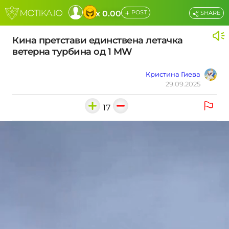
+
x 0.00
POST
SHARE
Кина претстави единствена летачка
ветерна турбина од 1 MW
Кристина Гиева
29.09.2025
17