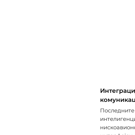
Интеграциј
комуникац
Последните 
интелигенци
нискоавионс