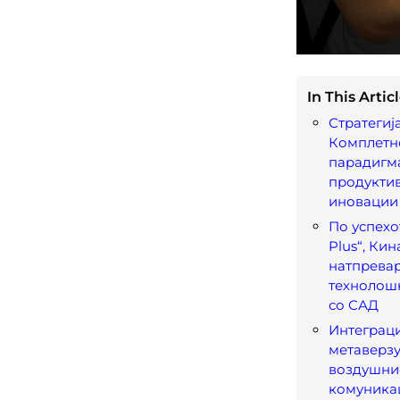
In This Articl
Стратегија
Комплетн
парадигм
продуктив
иновации
По успехот
Plus“, Кин
натпревар
технолош
со САД
Интеграци
метаверзу
воздушнио
комуникац