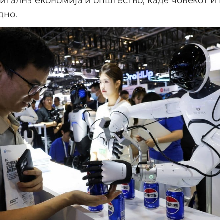
итална економија и општество, каде човекот 
дно.