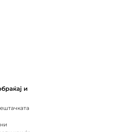
обраќај и
вештачката
чни