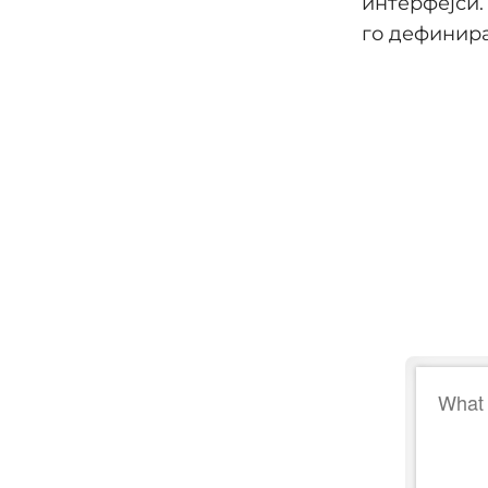
интерфејси.
го дефинира