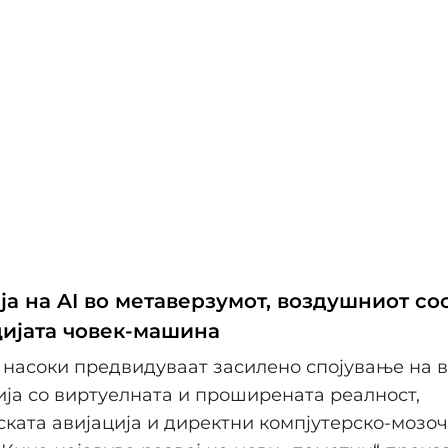
а на AI во метаверзумот, воздушниот со
ијата човек-машина
насоки предвидуваат засилено спојување на 
ја со виртуелната и проширената реалност,
ката авијација и директни компјутерско-мозо