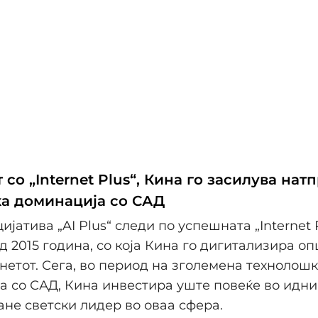
 со „Internet Plus“, Кина го засилува нат
а доминација со САД
јатива „AI Plus“ следи по успешната „Internet 
од 2015 година, со која Кина го дигитализира о
нетот. Сега, во период на зголемена технолош
а со САД, Кина инвестира уште повеќе во иднин
тане светски лидер во оваа сфера.