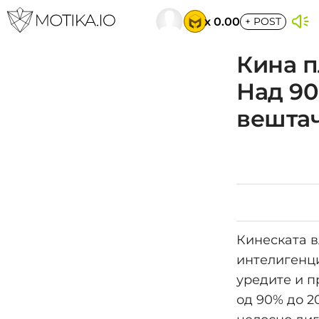
x 0.00
+
POST
Кина п
Над 90
вештач
Кинеската в
интелигенци
уредите и п
од 90% до 2