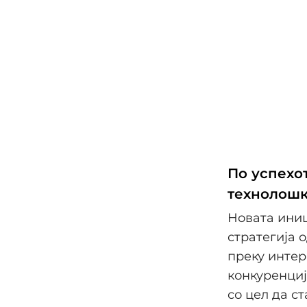
По успехот
технолошк
Новата иници
стратегија 
преку интер
конкуренциј
со цел да с