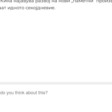
 Кина најавува развој на нови „паметни“ произ
ат идното секојдневие.