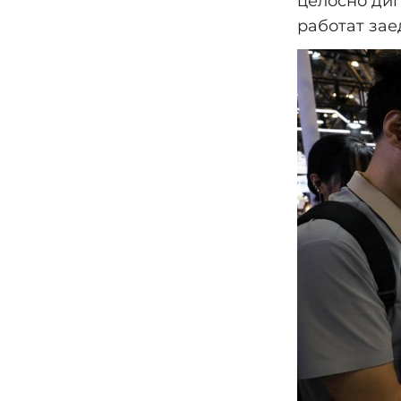
целосно диг
работат зае