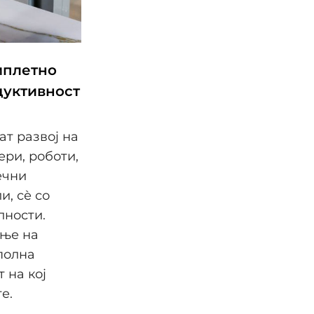
омплетно
дуктивност
т развој на
ери, роботи,
ечни
и, сѐ со
лности.
ање на
полна
 на кој
е.