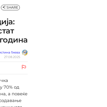
SHARE
ија:
стат
 година
стина Гиева
27.08.2025
ачка
ку 70% од
на, а повеќе
создавање