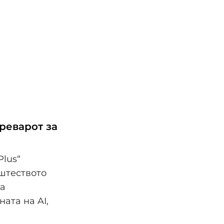
преварот за
Plus“
пштеството
ка
ата на AI,