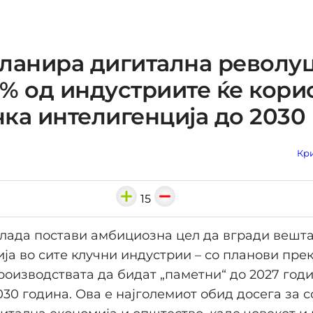
ланира дигитална револуц
% од индустриите ќе кори
ка интелигенција до 2030
Кри
15
лада постави амбициозна цел да вгради вешт
ја во сите клучни индустрии – со планови пре
роизводствата да бидат „паметни“ до 2027 годи
030 година. Ова е најголемиот обид досега за 