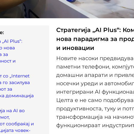
Стратегија „AI Plus“: К
e:
нова парадигма за про
 „AI Plus“:
и иновации
о нова
а за
Новите насоки предвидуваа
ност и
паметни телефони, компјут
домашни апарати и привл
 со „Internet
а го засилува
носечки уреди и автомобил
от за
интегрирани AI функциона
ка доминација
Целта е не само подобрув
продуктивноста, туку и пот
ја на AI во
трансформација на начинот
мот,
т сообраќај и
функционираат индустриит
ијата човек-