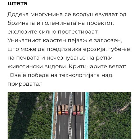
штета
Додека многумина се воодушевуваат од
брзината и големината на проектот,
еколозите силно протестираат.
Уникатниот карстен пејзаж е загрозен,
што може да предизвика ерозија, губење
на почвата и исчезнување на ретки
животински видови. Критичарите велат:
„Ова е победа на технологијата над
природата.“