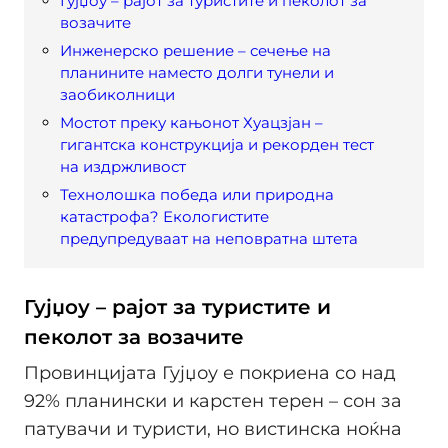
Гујџоу – рајот за туристите и пеколот за
возачите
Инженерско решение – сечење на
планините наместо долги тунели и
заобиколници
Мостот преку кањонот Хуацзјан –
гигантска конструкција и рекорден тест
на издржливост
Технолошка победа или природна
катастрофа? Екологистите
предупредуваат на неповратна штета
Гујџоу – рајот за туристите и
пеколот за возачите
Провинцијата Гујџоу е покриена со над
92% планински и карстен терен – сон за
патувачи и туристи, но вистинска ноќна