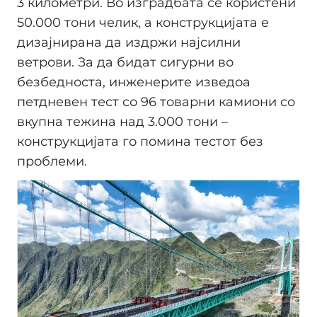
3 километри. Во изградбата се користени
50.000 тони челик, а конструкцијата е
дизајнирана да издржи најсилни
ветрови. За да бидат сигурни во
безбедноста, инженерите изведоа
петдневен тест со 96 товарни камиони со
вкупна тежина над 3.000 тони –
конструкцијата го помина тестот без
проблеми.