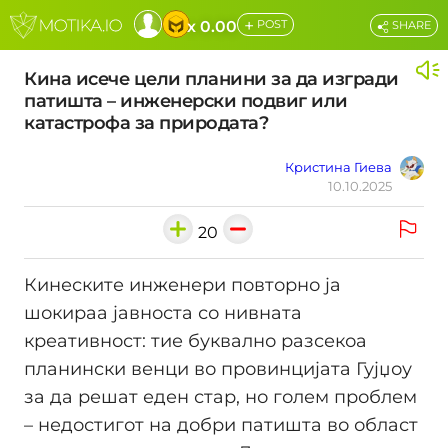
+
x 0.00
POST
SHARE
Кина исече цели планини за да изгради
патишта – инжeнерски подвиг или
катастрофа за природата?
Кристина Гиева
10.10.2025
20
Кинеските инженери повторно ја
шокираа јавноста со нивната
креативност: тие буквално разсекоа
планински венци во провинцијата Гујџоу
за да решат еден стар, но голем проблем
– недостигот на добри патишта во област