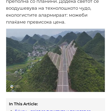
преполна со планини. Додека светот се
воодушевува на технолошкото чудо,
екологистите алармираат: можеби
плаќаме превисока цена.
In This Article: