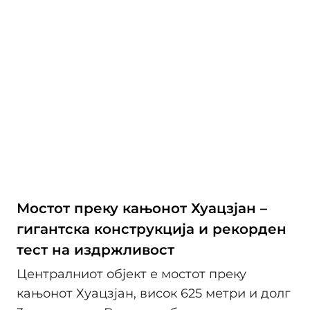
Мостот преку кањонот Хуацзјан –
гигантска конструкција и рекорден
тест на издржливост
Централниот објект е мостот преку
кањонот Хуацзјан, висок 625 метри и долг