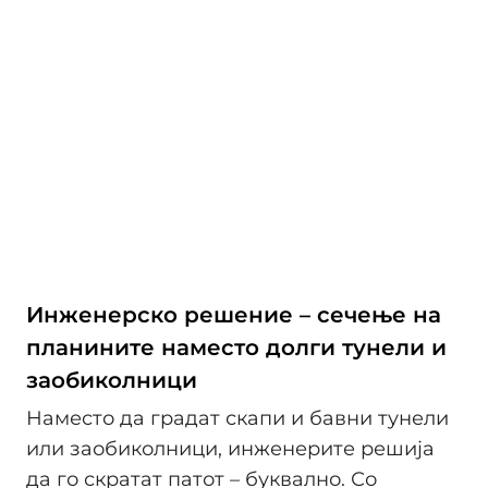
Инженерско решение – сечење на
планините наместо долги тунели и
заобиколници
Наместо да градат скапи и бавни тунели
или заобиколници, инженерите решија
да го скратат патот – буквално. Со