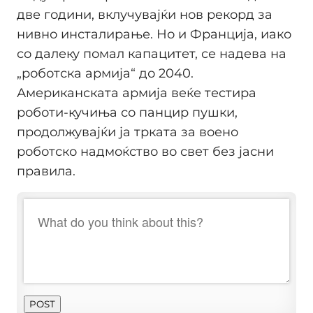
две години, вклучувајќи нов рекорд за
нивно инсталирање. Но и Франција, иако
со далеку помал капацитет, се надева на
„роботска армија“ до 2040.
Американската армија веќе тестира
роботи-кучиња со панцир пушки,
продолжувајќи ја трката за воено
роботско надмоќство во свет без јасни
правила.
POST