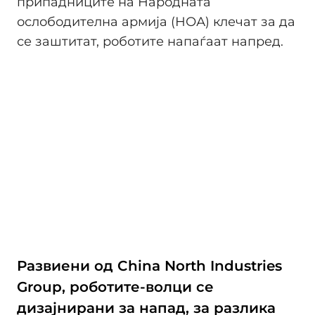
припадниците на Народната
ослободителна армија (НОА) клечат за да
се заштитат, роботите напаѓаат напред.
Развиени од China North Industries
Group, роботите-волци се
дизајнирани за напад, за разлика