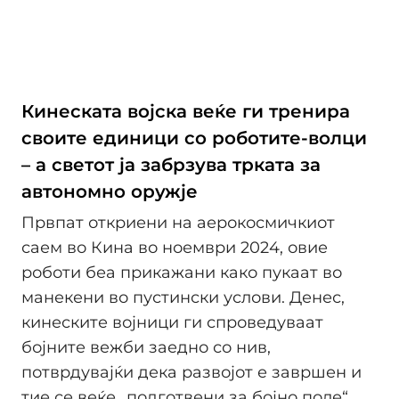
Кинеската војска веќе ги тренира
своите единици со роботите-волци
– а светот ја забрзува трката за
автономно оружје
Првпат откриени на аерокосмичкиот
саем во Кина во ноември 2024, овие
роботи беа прикажани како пукаат во
манекени во пустински услови. Денес,
кинеските војници ги спроведуваат
бојните вежби заедно со нив,
потврдувајќи дека развојот е завршен и
тие се веќе „подготвени за бојно поле“.