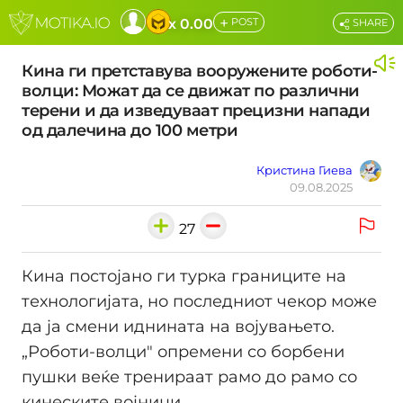
+
x 0.00
POST
SHARE
Кина ги претставува вооружените роботи-
волци: Можат да се движат по различни
терени и да изведуваат прецизни напади
од далечина до 100 метри
Кристина Гиева
09.08.2025
27
Кина постојано ги турка границите на
технологијата, но последниот чекор може
да ја смени иднината на војувањето.
„Роботи-волци" опремени со борбени
пушки веќе тренираат рамо до рамо со
кинеските војници.