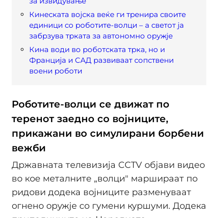
за извидување
Кинеската војска веќе ги тренира своите
единици со роботите-волци – а светот ја
забрзува трката за автономно оружје
Кина води во роботската трка, но и
Франција и САД развиваат сопствени
воени роботи
Роботите-волци се движат по
теренот заедно со војниците,
прикажани во симулирани борбени
вежби
Државната телевизија CCTV објави видео
во кое металните „волци" маршираат по
ридови додека војниците разменуваат
огнено оружје со гумени куршуми. Додека