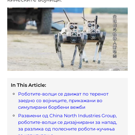
In This Article:
Роботите-волци се движат по теренот
заедно со војниците, прикажани во
симулирани борбени вежби
Развиени од China North Industries Group,
роботите-волци се дизајнирани за напад,
за разлика од полесните роботи-кучиња