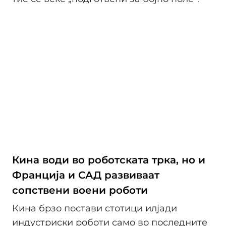
Кина води во роботската трка, но и
Франција и САД развиваат
сопствени воени роботи
Кина брзо постави стотици илјади
индустриски роботи само во последните