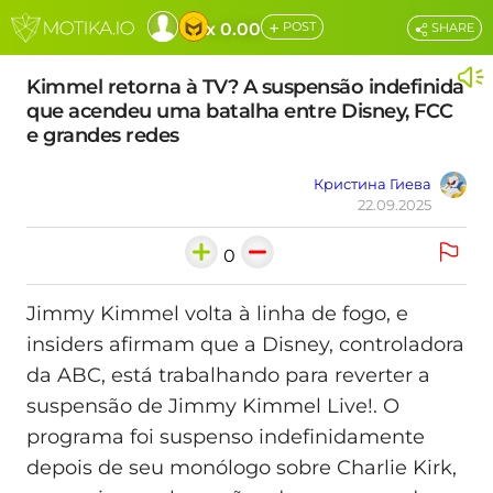
+
x 0.00
POST
SHARE
Kimmel retorna à TV? A suspensão indefinida
que acendeu uma batalha entre Disney, FCC
e grandes redes
Кристина Гиева
22.09.2025
0
Jimmy Kimmel volta à linha de fogo, e
insiders afirmam que a Disney, controladora
da ABC, está trabalhando para reverter a
suspensão de Jimmy Kimmel Live!. O
programa foi suspenso indefinidamente
depois de seu monólogo sobre Charlie Kirk,