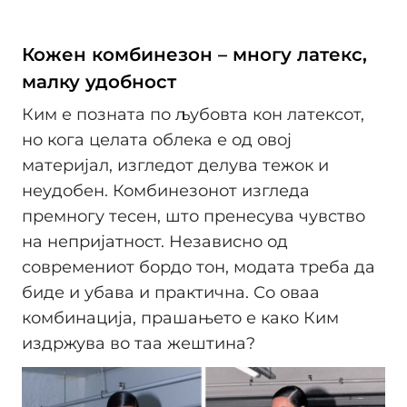
Кожен комбинезон – многу латекс,
малку удобност
Ким е позната по љубовта кон латексот,
но кога целата облека е од овој
материјал, изгледот делува тежок и
неудобен. Комбинезонот изгледа
премногу тесен, што пренесува чувство
на непријатност. Независно од
современиот бордо тон, модата треба да
биде и убава и практична. Со оваа
комбинација, прашањето е како Ким
издржува во таа жештина?