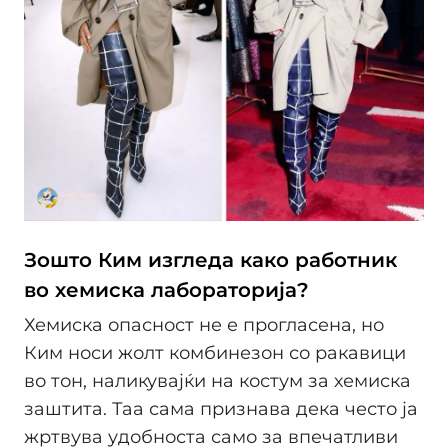
Зошто Ким изгледа како работник
во хемиска лабораторија?
Хемиска опасност не е прогласена, но
Ким носи жолт комбинезон со ракавици
во тон, наликувајќи на костум за хемиска
заштита. Таа сама признава дека често ја
жртвува удобноста само за впечатливи