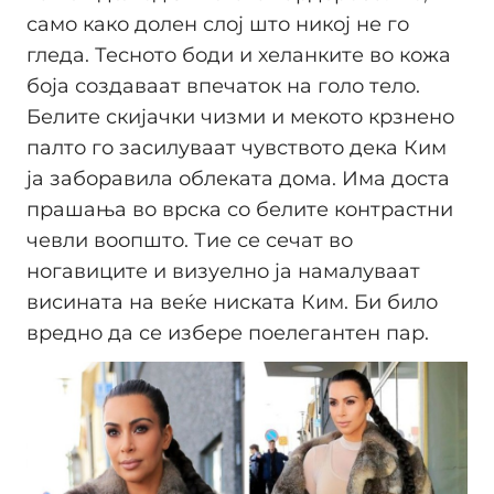
само како долен слој што никој не го
гледа. Тесното боди и хеланките во кожа
боја создаваат впечаток на голо тело.
Белите скијачки чизми и мекото крзнено
палто го засилуваат чувството дека Ким
ја заборавила облеката дома. Има доста
прашања во врска со белите контрастни
чевли воопшто. Тие се сечат во
ногавиците и визуелно ја намалуваат
висината на веќе ниската Ким. Би било
вредно да се избере поелегантен пар.