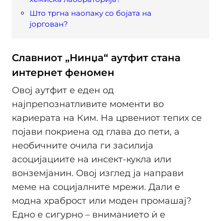
Што тргна наопаку со бојата на
јоргован?
Славниот „Нинџа“ аутфит стана
интернет феномен
Овој аутфит е еден од
најпрепознатливите моменти во
кариерата на Ким. На црвениот тепих се
појави покриена од глава до пети, а
необичните очила ги засилија
асоцијациите на инсект-кукла или
вонземјанин. Овој изглед ја направи
меме на социјалните мрежи. Дали е
модна храброст или моден промашај?
Едно е сигурно – вниманието ѝ е