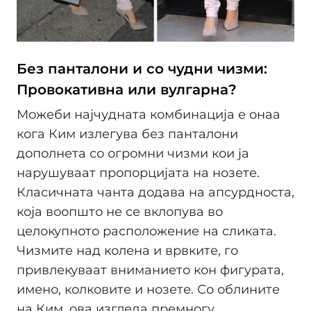
Без панталони и со чудни чизми:
Провокативна или вулгарна?
Можеби најчудната комбинација е онаа
кога Ким излегува без панталони
дополнета со огромни чизми кои ја
нарушуваат пропорцијата на нозете.
Класичната чанта додава на апсурдноста,
која воопшто не се вклопува во
целокупното расположение на сликата.
Чизмите над колена и врвките, го
привлекуваат вниманието кон фигурата,
имено, колковите и нозете. Со облините
на Ким, ова изгледа премногу