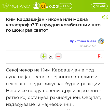
+
x 0.00
POST
SHARE
Ким Кардашијан - икона или модна
катастрофа? 11 најчудни комбинации што
го шокираа светот
Кристина Гиева
18.08.2025
20
Секој чекор на Ким Кардашијан е под
лупа на јавноста, а нејзините стајлинзи
секогаш предизвикуваат бурни реакции.
Некои се воодушевени, други згрозени –
ретко кој останува рамнодушен. Овојпат,
издвојуваме 12 најнеобични и