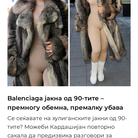
Balenciaga јакна од 90-тите –
премногу обемна, премалку убава
Се сеќавате на хулиганските јакни од 90-
тите? Можеби Кардашијан повторно
сакала да предизвика разговори за