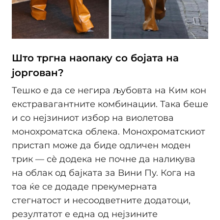
Што тргна наопаку со бојата на
јоргован?
Тешко е да се негира љубовта на Ким кон
екстравагантните комбинации. Така беше
и со нејзиниот избор на виолетова
монохроматска облека. Монохроматскиот
пристап може да биде одличен моден
трик — сè додека не почне да наликува
на облак од бајката за Вини Пу. Кога на
тоа ќе се додаде прекумерната
стегнатост и несоодветните додатоци,
резултатот е една од нејзините