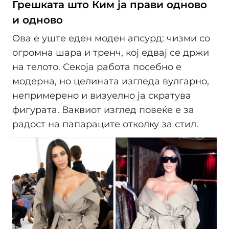
Грешката што Ким ја прави одново
и одново
Ова е уште еден моден апсурд: чизми со
огромна шара и тренч, кој едвај се држи
на телото. Секоја работа посебно е
модерна, но целината изгледа вулгарно,
непримерено и визуелно ја скратува
фигурата. Ваквиот изглед повеќе е за
радост на папараците отколку за стил.