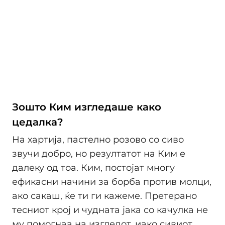
Зошто Ким изгледаше како
цедалка?
На хартија, пастелно розово со сиво
звучи добро, но резултатот на Ким е
далеку од тоа. Ким, постојат многу
ефикасни начини за борба против молци,
ако сакаш, ќе ти ги кажеме. Претерано
тесниот крој и чудната јака со качулка не
му помогнаа на изгледот, иако сивиот