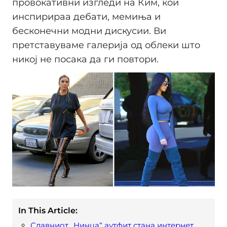
провокативни изгледи на Ким, кои
инспирираа дебати, мемиња и
бесконечни модни дискусии. Ви
претставуваме галерија од облеки што
никој не посака да ги повтори.
In This Article:
Славниот „Нинџа“ аутфит стана интернет