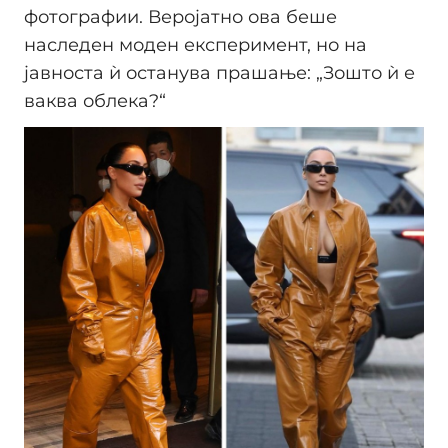
фотографии. Веројатно ова беше
наследен моден експеримент, но на
јавноста ѝ останува прашање: „Зошто ѝ е
ваква облека?“