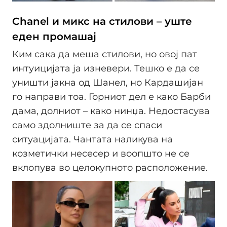
Chanel и микс на стилови – уште
еден промашај
Ким сака да меша стилови, но овој пат
интуицијата ја изневери. Тешко е да се
уништи јакна од Шанел, но Кардашијан
го направи тоа. Горниот дел е како Барби
дама, долниот – како нинџа. Недостасува
само здолниште за да се спаси
ситуацијата. Чантата наликува на
козметички несесер и воопшто не се
вклопува во целокупното расположение.