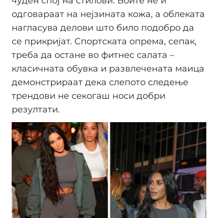
чуден спој на стилови. Боите не ѝ
одговараат на нејзината кожа, а облеката
нагласува делови што било подобро да
се прикријат. Спортската опрема, сепак,
треба да остане во фитнес салата –
класичната обувка и развлечената маица
демонстрираат дека слепото следење
трендови не секогаш носи добри
резултати.