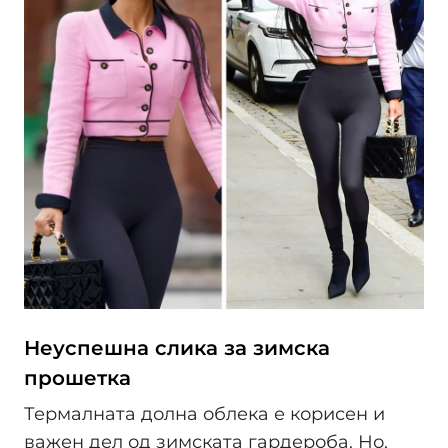
Неуспешна слика за зимска
прошетка
Термалната долна облека е корисен и
важен дел од зимската гардероба. Но,