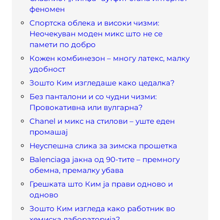
феномен
Спортска облека и високи чизми:
Неочекуван моден микс што не се
памети по добро
Кожен комбинезон – многу латекс, малку
удобност
Зошто Ким изгледаше како цедалка?
Без панталони и со чудни чизми:
Провокативна или вулгарна?
Chanel и микс на стилови – уште еден
промашај
Неуспешна слика за зимска прошетка
Balenciaga јакна од 90-тите – премногу
обемна, премалку убава
Грешката што Ким ја прави одново и
одново
Зошто Ким изгледа како работник во
хемиска лабораторија?