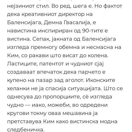
нејзиниот стил. Во ред, шега е. Но фактот
дека креативниот директор на
Баленсијага, Демна Гвасалија, е
навистина инспириран од 90-тите е
вистина. Сепак, јакната од Баленсијага
изгледа премногу обемна и несмасна на
Ким, со ракави што висат до колена.
Ластиците, патентот и чудниот сјај
создаваат впечаток дека парчето е
купено на пазар зад аголот. Иконските
хеланки не ја спасија ситуацијата. Што се
однесува до пропорциите, сè изгледа
чудно — иако, можеби, во одредени
кругови токму оваа мешавина ја
претставува Ким како вистинска модна
следбеничка.