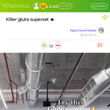
+
x 0.00
POST
SHARE
Killer glute superset 🔥
Кристина Гиева
18.06.2024
19