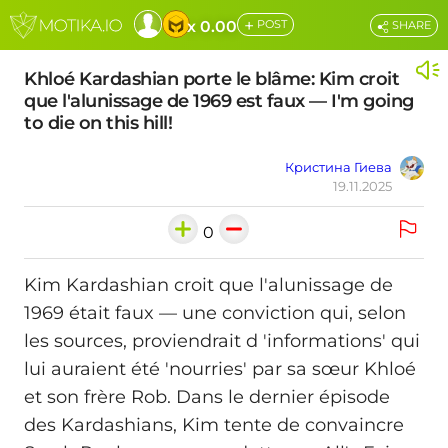
+
x 0.00
POST
SHARE
Khloé Kardashian porte le blâme: Kim croit
que l'alunissage de 1969 est faux — I'm going
to die on this hill!
Кристина Гиева
19.11.2025
0
Kim Kardashian croit que l'alunissage de
1969 était faux — une conviction qui, selon
les sources, proviendrait d 'informations' qui
lui auraient été 'nourries' par sa sœur Khloé
et son frère Rob. Dans le dernier épisode
des Kardashians, Kim tente de convaincre